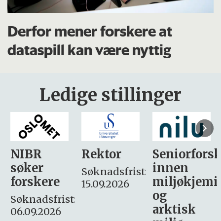
Derfor mener forskere at
dataspill kan være nyttig
Ledige stillinger
Rektor
Seniorforsker
Forskning.
innen
søker
Søknadsfrist:
miljøkjemi
nyhetsjour
15.09.2026
og
– fast
:
arktisk
Søknadsfrist: