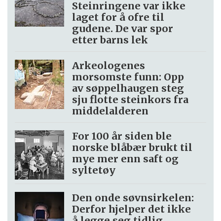
Steinringene var ikke
laget for å ofre til
gudene. De var spor
etter barns lek
Arkeologenes
morsomste funn: Opp
av søppel­haugen steg
sju flotte steinkors fra
middelalderen
For 100 år siden ble
norske blåbær brukt til
mye mer enn saft og
syltetøy
Den onde søvnsirkelen:
Derfor hjelper det ikke
å legge seg tidlig