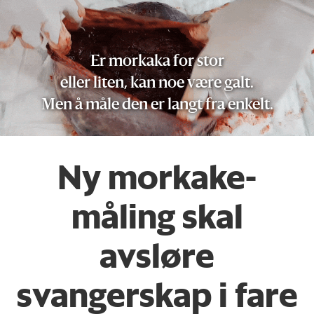
Er morkaka for stor
eller liten, kan noe være galt.
Men å måle den er langt fra enkelt.
Ny morkake-
måling skal
avsløre
svangerskap i fare