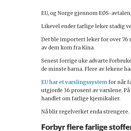
EU, og Norge gjennom EØS-avtalen, h
Likevel ender farlige leker stadig 
Det ble importert leker for over 76 m
av dem kom fra Kina.
Senest forrige uke advarte Forbruk
de minste barna. Flere av lekene h
EU har et varslingssystem
for når f
utgjorde 36 prosent av varslene. P
handlet om farlige kjemikalier.
Nå blir regelverket enda strengere.
Forbyr flere farlige stoffe