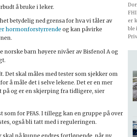
Dor
rbudt å bruke i leker.
FHI
et betydelig ned grensa for hva vi tåler av
er 
ble
 er hormonforstyrrende
og kan påvirke
Pri
vnen.
 norske barn høyere nivåer av Bisfenol A og
gt.
udt. Det skal måles med tester som sjekker om
for å måle det i selve lekene. Det er en mer
på og er en skjerping fra tidligere, sier
t som for PFAS. I tillegg kan en gruppe på over
tes, også bli tatt med i reguleringen.
r skal nå kunne endres fortløpende, når ny