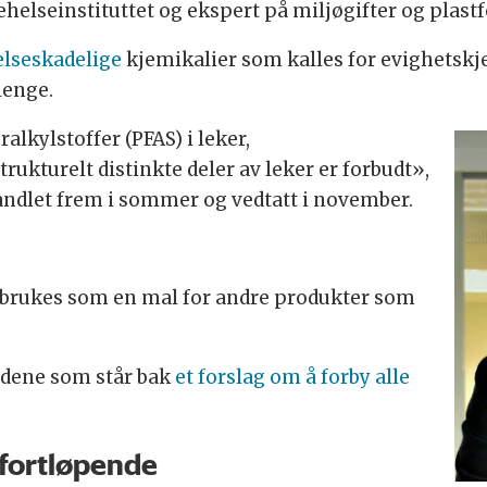
helseinstituttet og ekspert på miljøgifter og plast
lseskadelige
kjemikalier som kalles for evighetskjem
 lenge.
alkylstoffer (PFAS) i leker,
kturelt distinkte deler av leker er forbudt»,
andlet frem i sommer og vedtatt i november.
 brukes som en mal for andre produkter som
ndene som står bak
et forslag om å forby alle
 fortløpende