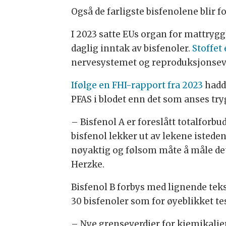
Også de farligste bisfenolene blir fo
I 2023 satte EUs organ for mattryggh
daglig inntak av bisfenoler.
Stoffet
nervesystemet og reproduksjonse
Ifølge en FHI-rapport fra 2023
hadde
PFAS i blodet enn det som anses try
– Bisfenol A er foreslått totalforb
bisfenol lekker ut av lekene isteden
nøyaktig og følsom måte å måle det 
Herzke.
Bisfenol B forbys med lignende teks
30 bisfenoler som for øyeblikket tes
– Nye grenseverdier for kjemikalie