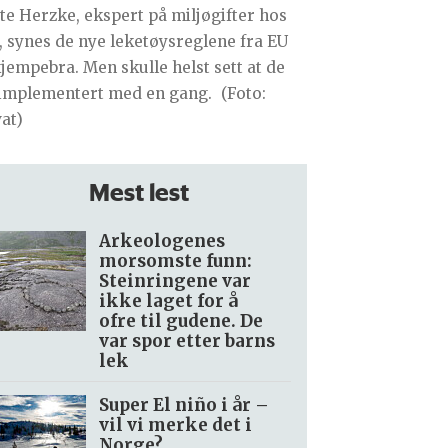
te Herzke, ekspert på miljøgifter hos
, synes de nye leketøysreglene fra EU
kjempebra. Men skulle helst sett at de
 implementert med en gang.
(Foto:
vat)
Mest lest
Arkeologenes
morsomste funn:
Steinringene var
ikke laget for å
ofre til gudene. De
var spor etter barns
lek
Super El niño i år –
vil vi merke det i
Norge?