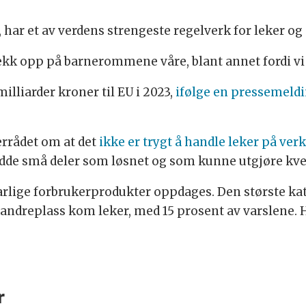
ar et av verdens strengeste regelverk for leker og 
vekk opp på barnerommene våre, blant annet fordi vi
illiarder kroner til EU i 2023,
ifølge en pressemeld
errådet om at det
ikke er trygt å handle leker på ve
adde små deler som løsnet og som kunne utgjøre kve
arlige forbrukerprodukter oppdages. Den største ka
å andreplass kom leker, med 15 prosent av varslene.
r