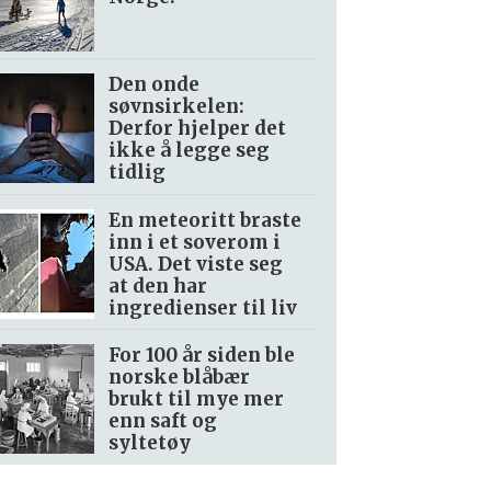
Den onde
søvnsirkelen:
Derfor hjelper det
ikke å legge seg
tidlig
En meteoritt braste
inn i et soverom i
USA. Det viste seg
at den har
ingredienser til liv
For 100 år siden ble
norske blåbær
brukt til mye mer
enn saft og
syltetøy