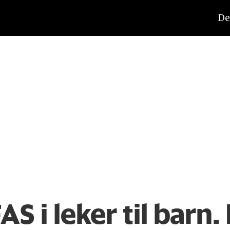
De
S i leker til barn. 