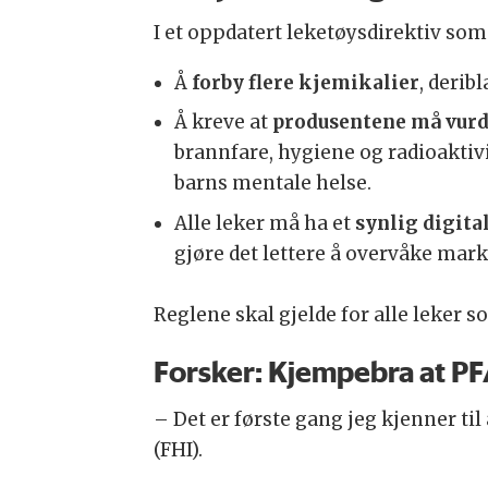
I et oppdatert leketøysdirektiv som
Å
forby flere kjemikalier
, derib
Å kreve at
produsentene må vurd
brannfare, hygiene og radioaktivi
barns mentale helse.
Alle leker må ha et
synlig digita
gjøre det lettere å overvåke mark
Reglene skal gjelde for alle leker s
Forsker: Kjempebra at P
– Det er første gang jeg kjenner ti
(FHI).