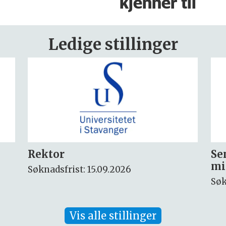
kjenner til
Ledige stillinger
Seniorforsker innen
Fo
miljøkjemi og arktisk miljø
ny
Søknadsfrist: 30.08.2026
Søk
Vis alle stillinger