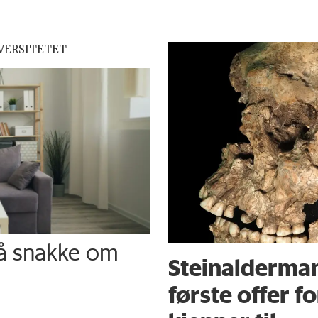
VERSITETET
 å snakke om
Steinalderma
første offer f