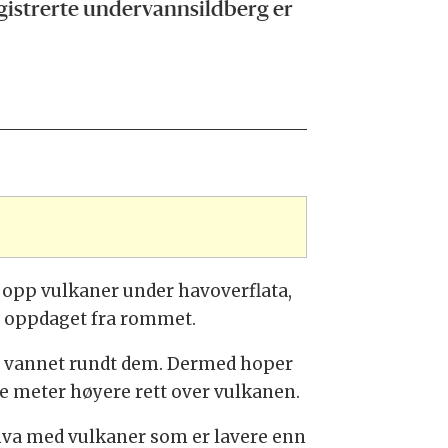
egistrerte undervannsildberg er
e opp vulkaner under havoverflata,
itt oppdaget fra rommet.
seg vannet rundt dem. Dermed hoper
re meter høyere rett over vulkanen.
n hva med vulkaner som er lavere enn