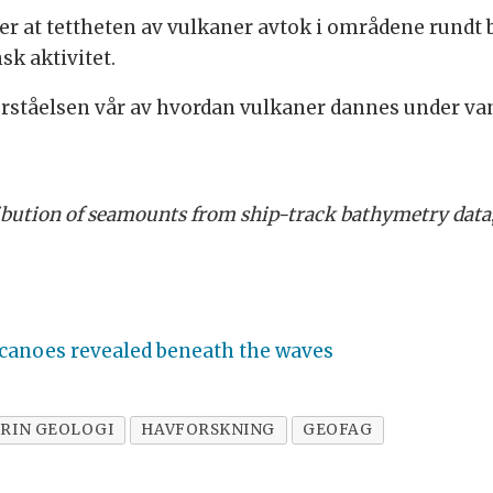
er at tettheten av vulkaner avtok i områdene rundt 
k aktivitet.
forståelsen vår av hvordan vulkaner dannes under va
ribution of seamounts from ship-track bathymetry data
canoes revealed beneath the waves
RIN GEOLOGI
HAVFORSKNING
GEOFAG