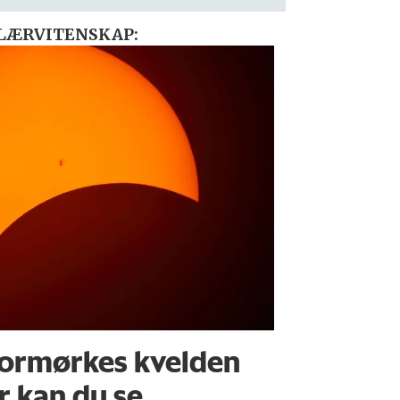
LÆRVITENSKAP:
ormørkes kvelden
r kan du se