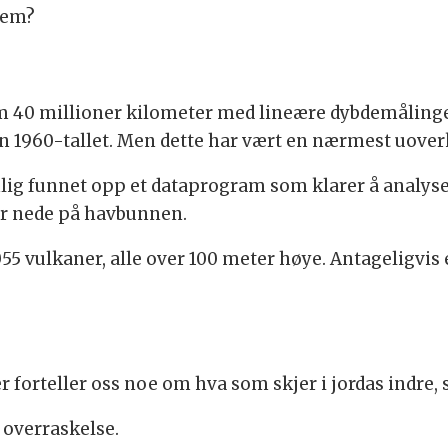
dem?
nom 40 millioner kilometer med lineære dybdemålin
n 1960-tallet. Men dette har vært en nærmest uove
mlig funnet opp et dataprogram som klarer å analy
r nede på havbunnen.
5 vulkaner, alle over 100 meter høye. Antageligvis 
orteller oss noe om hva som skjer i jordas indre, sie
 overraskelse.