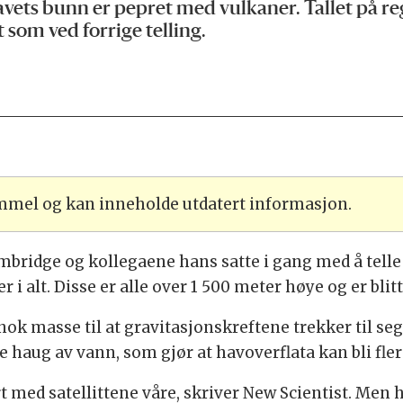
avets bunn er pepret med vulkaner. Tallet på r
t som ved forrige telling.
ammel og kan inneholde utdatert informasjon.
Cambridge og kollegaene hans satte i gang med å tell
 i alt. Disse er alle over 1 500 meter høye og er bl
 nok masse til at gravitasjonskreftene trekker til 
 haug av vann, som gjør at havoverflata kan bli fle
rt med satellittene våre, skriver New Scientist. Me