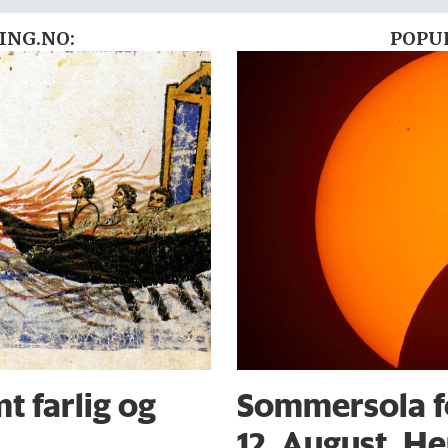
ING.NO:
POPU
t farlig og
Sommersola f
12. August. He