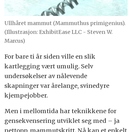
Ullhåret mammut (Mammuthus primigenius).
(Illustrasjon: ExhibitEase LLC - Steven W.
Marcus)
For bare ti år siden ville en slik
kartlegging vært umulig. Selv
undersøkelser av nålevende
skapninger var årelange, svinedyre
kjempejobber.
Men i mellomtida har teknikkene for
gensekvensering utviklet seg med – ja
nettopp, mammutskritt. Nå kan et enkelt