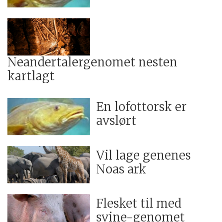
Neandertalergenomet nesten
kartlagt
En lofottorsk er
avslørt
Vil lage genenes
Noas ark
Flesket til med
svine-genomet