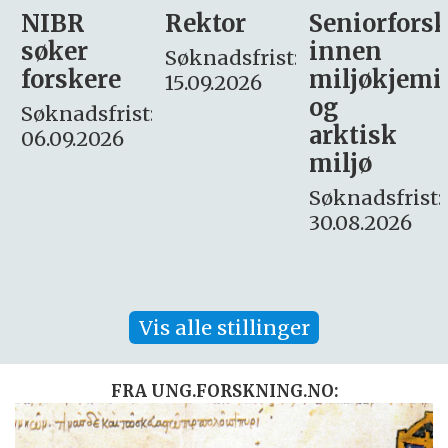
Rektor
Seniorforsker
Forskning.
innen
søker
Søknadsfrist:
miljøkjemi
nyhetsjour
15.09.2026
og
– fast
:
arktisk
Søknadsfrist:
miljø
16. august.
Søknadsfrist:
30.08.2026
Vis alle stillinger
FRA UNG.FORSKNING.NO: