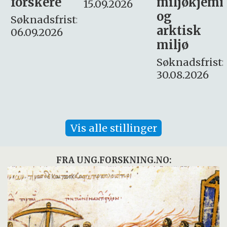
miljøkjemi
nyhetsjour
15.09.2026
og
– fast
:
arktisk
Søknadsfrist:
miljø
16. august.
Søknadsfrist:
30.08.2026
Vis alle stillinger
FRA UNG.FORSKNING.NO: