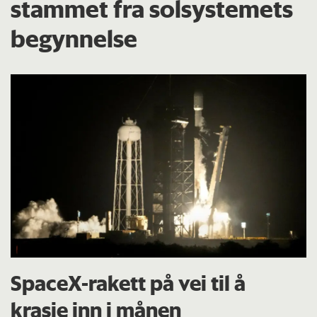
stammet fra solsystemets
begynnelse
SpaceX-rakett på vei til å
krasje inn i månen