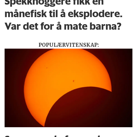
Spekkhoggere fikk en
månefisk til å eksplodere.
Var det for å mate barna?
POPULÆRVITENSKAP: