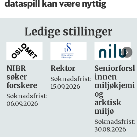
dataspill kan være nyttig
Ledige stillinger
Rektor
Seniorforsker
Forskning.
innen
søker
Søknadsfrist:
miljøkjemi
nyhetsjour
15.09.2026
og
– fast
:
arktisk
Søknadsfrist:
miljø
16. august.
Søknadsfrist:
30.08.2026