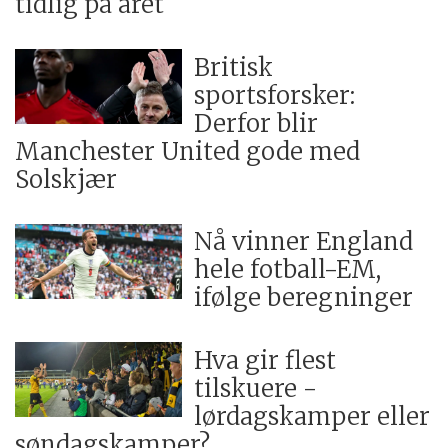
tidlig på året
Britisk
sportsforsker:
Derfor blir
Manchester United gode med
Solskjær
Nå vinner England
hele fotball-EM,
ifølge beregninger
Hva gir flest
tilskuere -
lørdagskamper eller
søndagskamper?