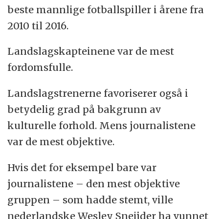
spilleren som har vunnet prisen. Han
beste mannlige fotballspiller i årene fra
fikk den i 1977.
2010 til 2016.
George Weah fra Liberia er den eneste
Landslagskapteinene var de mest
afrikanske fotballspilleren som har
fordomsfulle.
vunnet prisen. Det gjorde han i 1995.
Aller har bare blitt vunnet av europeere
Landslagstrenerne favoriserer også i
og søramerikanere.
betydelig grad på bakgrunn av
kulturelle forhold. Mens journalistene
Lionel Messi er den som har vunnet
var de mest objektive.
prisen flest ganger. Han har vunnet den
sju ganger. Cristiano Ronaldo har vunnet
Hvis det for eksempel bare var
fem ganger.
journalistene – den mest objektive
gruppen – som hadde stemt, ville
nederlandske Wesley Sneijder ha vunnet