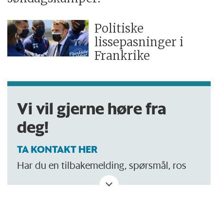
Politiske
lissepasninger i
Frankrike
Vi vil gjerne høre fra
deg!
TA KONTAKT HER
Har du en tilbakemelding, spørsmål, ros
eller kritikk? Eller tips om noe vi bør skrive
om?