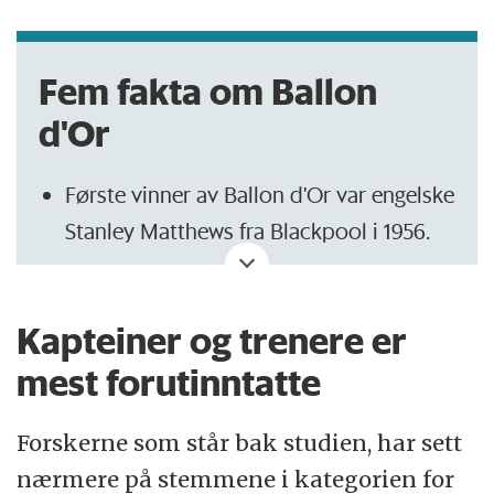
Fem fakta om Ballon
d'Or
Første vinner av Ballon d'Or var engelske
Stanley Matthews fra Blackpool i 1956.
I 1963 vant den sovjetiske keeperen Lev
Jasjin, som gikk under navnet som «Den
Kapteiner og trenere er
svarte edderkoppen» og «Den svarte
mest forutinntatte
panteren». Han er den eneste keeperen
som har vunnet prisen.
Forskerne som står bak studien, har sett
Allan Simonsen er den eneste nordiske
nærmere på stemmene i kategorien for