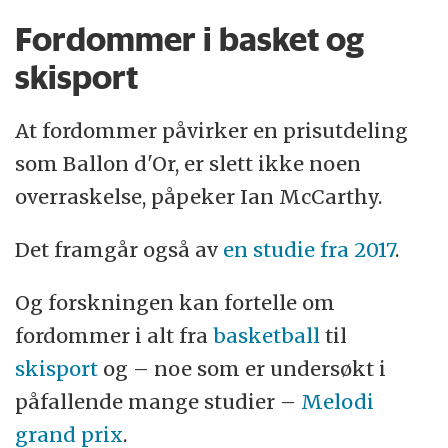
Fordommer i basket og
Kulturelle klynger: Det ser på om den litt
skisport
bredere regionale likheten og felles
historie. Her er Danmark for eksempel
At fordommer påvirker en prisutdeling
nærmere andre europeiske land enn
som Ballon d'Or, er slett ikke noen
asiatiske eller afrikanske.
overraskelse, påpeker Ian McCarthy.
Kollektivisme: Om det er en spesielt sterk
Det framgår også av
en studie fra 2017
.
kultur for lojalitet og kollektivisme i et land
eller en region.
Og forskningen kan fortelle om
fordommer i alt fra
basketball
til
skisport
og – noe som er undersøkt i
påfallende mange studier –
Melodi
grand prix
.