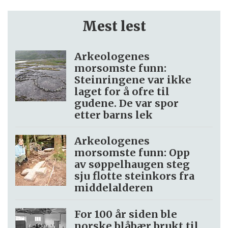
Mest lest
Arkeologenes
morsomste funn:
Steinringene var ikke
laget for å ofre til
gudene. De var spor
etter barns lek
Arkeologenes
morsomste funn: Opp
av søppel­haugen steg
sju flotte steinkors fra
middelalderen
For 100 år siden ble
norske blåbær brukt til