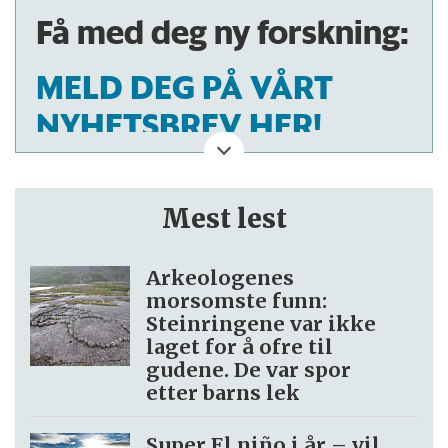
Få med deg ny forskning:
MELD DEG PÅ VÅRT
NYHETSBREV HER!
Mest lest
Arkeologenes
morsomste funn:
Steinringene var ikke
laget for å ofre til
gudene. De var spor
etter barns lek
Super El niño i år – vil