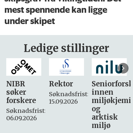
mest spennende kan ligge
under skipet
Ledige stillinger
Rektor
Seniorforsker
Forskning.
innen
søker
Søknadsfrist:
miljøkjemi
nyhetsjour
15.09.2026
og
– fast
:
arktisk
Søknadsfrist:
miljø
16. august.