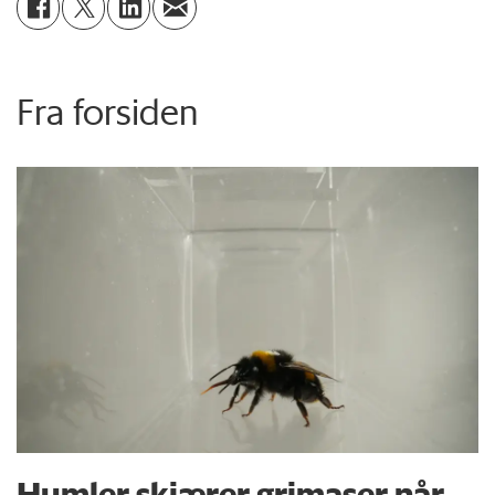
Fra forsiden
Humler skjærer grimaser når