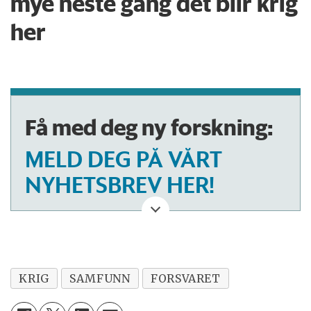
mye neste gang det blir krig
her
Få med deg ny forskning:
MELD DEG PÅ VÅRT
NYHETSBREV HER!
KRIG
SAMFUNN
FORSVARET