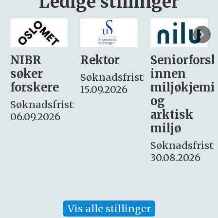
Ledige stillinger
Rektor
Seniorforsker
Forskning.
innen
søker
Søknadsfrist:
miljøkjemi
nyhetsjour
15.09.2026
og
– fast
:
arktisk
Søknadsfrist:
miljø
16. august.
Søknadsfrist:
30.08.2026
Vis alle stillinger