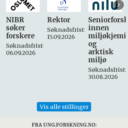
Rektor
Seniorforsker
Forskning.
innen
søker
Søknadsfrist:
miljøkjemi
nyhetsjour
15.09.2026
og
– fast
:
arktisk
Søknadsfrist:
miljø
16. august.
Søknadsfrist:
30.08.2026
Vis alle stillinger
FRA UNG.FORSKNING.NO: