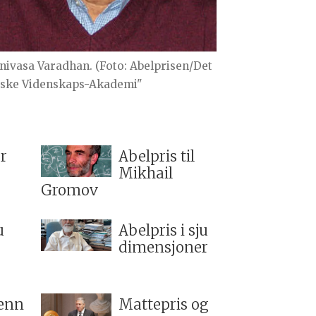
inivasa Varadhan. (Foto: Abelprisen/Det
ske Videnskaps-Akademi"
or
Abelpris til
Mikhail
Gromov
u
Abelpris i sju
dimensjoner
 enn
Mattepris og