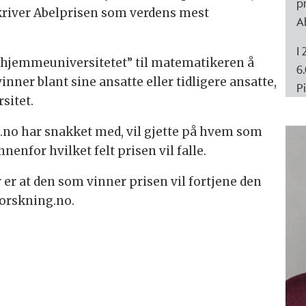
pr
river Abelprisen som verdens mest
A
I
 “hjemmeuniversitetet” til matematikeren å
6.
inner blant sine ansatte eller tidligere ansatte,
P
sitet.
no har snakket med, vil gjette på hvem som
nnenfor hvilket felt prisen vil falle.
er at den som vinner prisen vil fortjene den
 forskning.no.