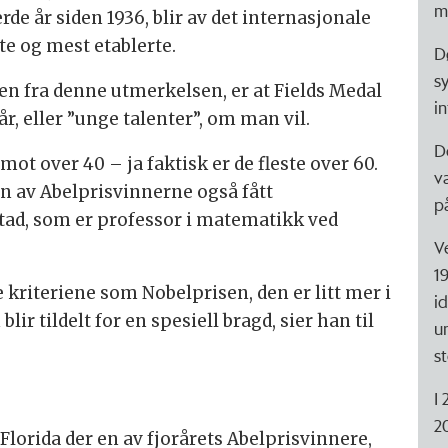
m
erde år siden 1936, blir av det internasjonale
te og mest etablerte.
D
s
en fra denne utmerkelsen, er at Fields Medal
i
r, eller ”unge talenter”, om man vil.
D
mot over 40 – ja faktisk er de fleste over 60.
v
n av Abelprisvinnerne også fått
p
stad, som er professor i matematikk ved
V
1
kriteriene som Nobelprisen, den er litt mer i
i
lir tildelt for en spesiell bragd, sier han til
u
s
I
2
Florida der en av fjorårets Abelprisvinnere,