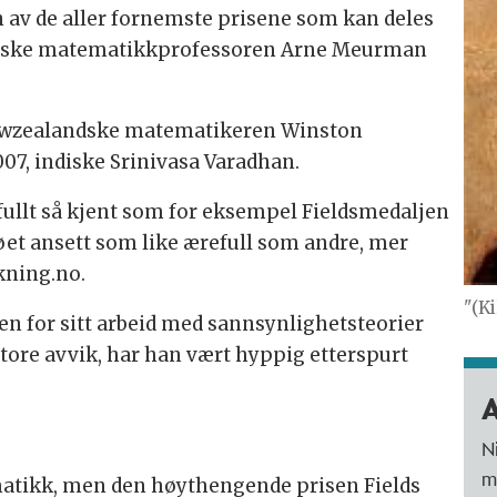
n av de aller fornemste prisene som kan deles
svenske matematikkprofessoren Arne Meurman
 newzealandske matematikeren Winston
07, indiske Srinivasa Varadhan.
fullt så kjent som for eksempel Fieldsmedaljen
jøet ansett som like ærefull som andre, mer
skning.no.
"(K
sen for sitt arbeid med sannsynlighetsteorier
tore avvik, har han vært hyppig etterspurt
A
N
m
matikk, men den høythengende prisen Fields