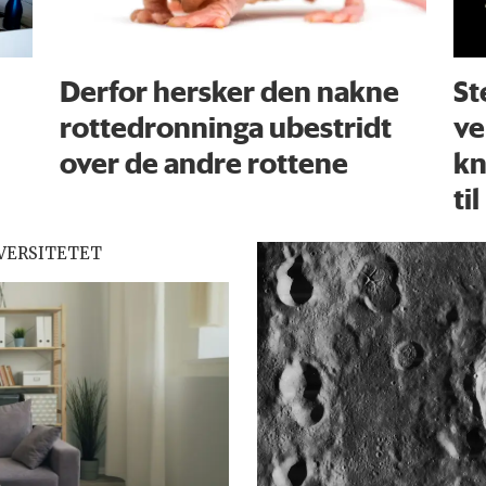
Derfor hersker den nakne
St
rottedronninga ubestridt
ve
over de andre rottene
kn
til
VERSITETET