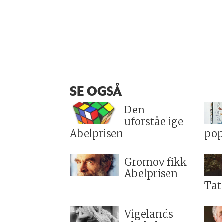
SE OGSÅ
Den
uforståelige
Abelprisen
pop
Gromov fikk
Abelprisen
Tat
Vigelands