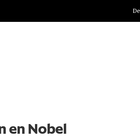
De
en en Nobel