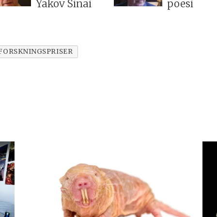
Yakov Sinai
poesi
FORSKNINGSPRISER