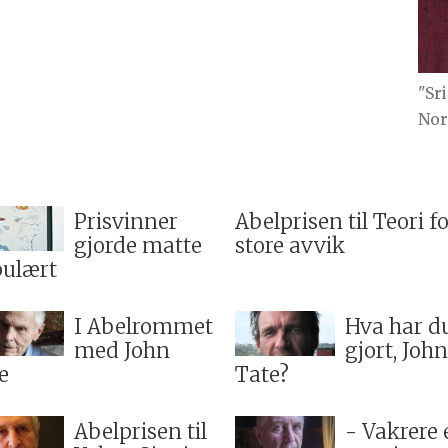
"Sr
Nor
Prisvinner
Abelprisen til Teori f
gjorde matte
store avvik
ulært
I Abelrommet
Hva har d
med John
gjort, John
e
Tate?
Abelprisen til
- Vakrere