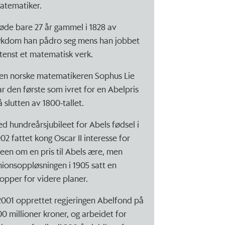
atematiker.
øde bare 27 år gammel i 1828 av
ykdom han pådro seg mens han jobbet
ntenst et matematisk verk.
en norske matematikeren Sophus Lie
ar den første som ivret for en Abelpris
å slutten av 1800-tallet.
ed hundreårsjubileet for Abels fødsel i
902 fattet kong Oscar II interesse for
deen om en pris til Abels ære, men
nionsoppløsningen i 1905 satt en
topper for videre planer.
 2001 opprettet regjeringen Abelfond på
00 millioner kroner, og arbeidet for