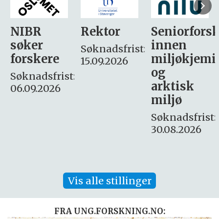
Rektor
Seniorforsker
Forskning.
innen
søker
Søknadsfrist:
miljøkjemi
nyhetsjour
15.09.2026
og
– fast
:
arktisk
Søknadsfrist:
miljø
16. august.
Søknadsfrist:
30.08.2026
Vis alle stillinger
FRA UNG.FORSKNING.NO: