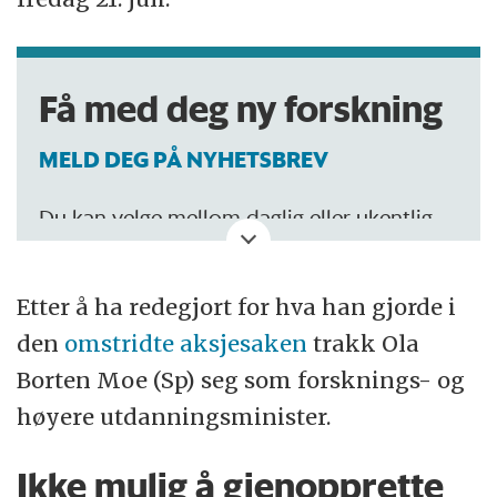
Få med deg ny forskning
MELD DEG PÅ NYHETSBREV
Du kan velge mellom daglig eller ukentlig
oppdatering.
Etter å ha redegjort for hva han gjorde i
den
omstridte aksjesaken
trakk Ola
Borten Moe (Sp) seg som forsknings- og
høyere utdanningsminister.
Ikke mulig å gjenopprette