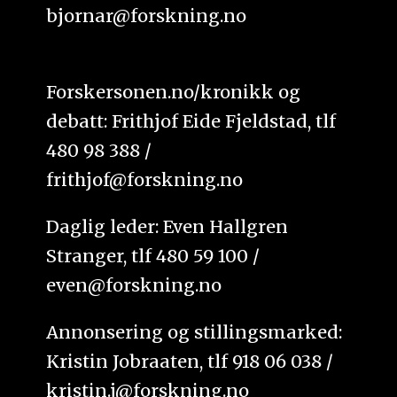
bjornar@forskning.no
Forskersonen.no/kronikk og
debatt: Frithjof Eide Fjeldstad, tlf
480 98 388 /
frithjof@forskning.no
Daglig leder: Even Hallgren
Stranger, tlf 480 59 100 /
even@forskning.no
Annonsering og stillingsmarked:
Kristin Jobraaten, tlf 918 06 038 /
kristin.j@forskning.no