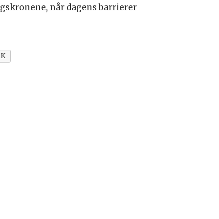
ngskronene, når dagens barrierer
KK