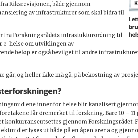
 fra Riksrevisjonen, både gjennom
ansiering av infrastrukturer som skal bidra til
Let
bru
hel
er fra Forskningsrådets infrastukturordning til
r e-helse om utviklingen av
ende beløp er også bevilget til andre infrastrukture
ke går, og heller ikke må gå, på bekostning av prosj
sterforskningen?
kningsmidlene innenfor helse blir kanalisert gjenn
retakene får øremerket til forskning. Bare 10 – 11 
 konkurranseutsettes gjennom Forskningsrådet. Fo
jektmidler lyses ut både på en åpen arena og gjen