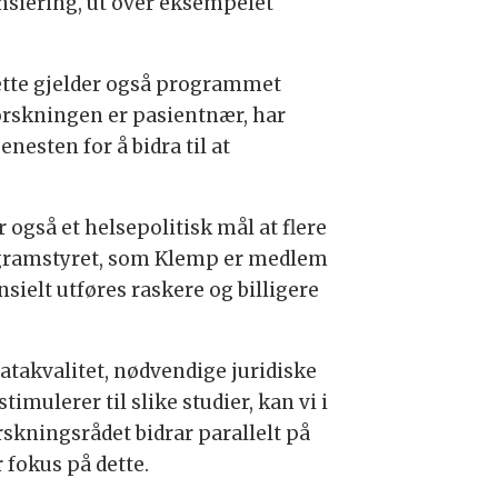
nansiering, ut over eksempelet
Dette gjelder også programmet
orskningen er pasientnær, har
nesten for å bidra til at
r også et helsepolitisk mål at flere
programstyret, som Klemp er medlem
sielt utføres raskere og billigere
atakvalitet, nødvendige juridiske
mulerer til slike studier, kan vi i
rskningsrådet bidrar parallelt på
 fokus på dette.