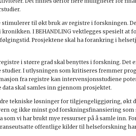
ktiviteter. Det finnes derfor flere muligheter for fi
rstudier.
imulerer til økt bruk av registre i forskningen. 
i kronikken. I BEHANDLING vektlegges spesielt at f
lgingstid. Prosjektene skal ha forankring i helsetje
egistre i større grad skal benyttes i forskning. Det e
iske studier. I utlysningen som kritiseres fremmer 
masjon fra registre kan intervensjonsstudiene poten
e data skal samles inn gjennom prosjektet.
re tekniske løsninger for tilgjengeliggjøring, økt d
ern og ikke minst god forskningsfinansiering som sti
a som vi har brukt mye ressurser på å samle inn. Fo
ranseutsatte offentlige kilder til helseforskning har