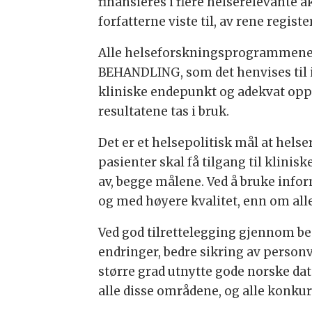
finansieres i flere helserelevante a
forfatterne viste til, av rene registe
Alle helseforskningsprogrammene st
BEHANDLING, som det henvises til 
kliniske endepunkt og adekvat oppfø
resultatene tas i bruk.
Det er et helsepolitisk mål at helser
pasienter skal få tilgang til klin
av, begge målene. Ved å bruke infor
og med høyere kvalitet, enn om all
Ved god tilrettelegging gjennom bed
endringer, bedre sikring av personv
større grad utnytte gode norske dat
alle disse områdene, og alle konkur