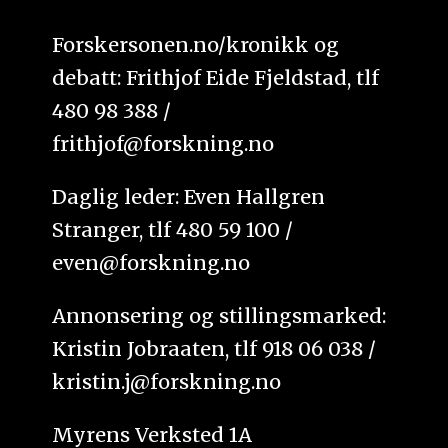
Forskersonen.no/kronikk og
debatt: Frithjof Eide Fjeldstad, tlf
480 98 388 /
frithjof@forskning.no
Daglig leder: Even Hallgren
Stranger, tlf 480 59 100 /
even@forskning.no
Annonsering og stillingsmarked:
Kristin Jobraaten, tlf 918 06 038 /
kristin.j@forskning.no
Myrens Verksted 1A