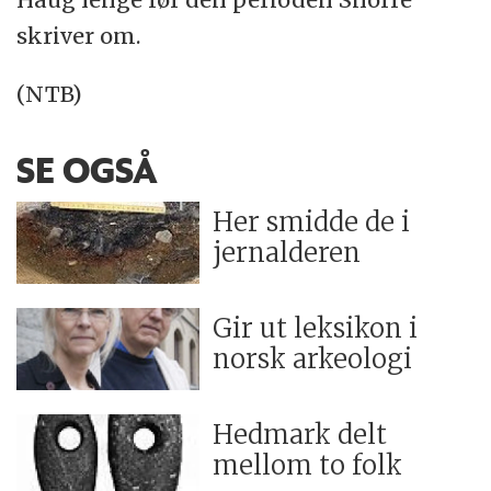
skriver om.
(NTB)
SE OGSÅ
Her smidde de i
jernalderen
Gir ut leksikon i
norsk arkeologi
Hedmark delt
mellom to folk