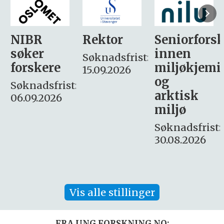
Rektor
Seniorforsker
Forskning.
innen
søker
Søknadsfrist:
miljøkjemi
nyhetsjour
15.09.2026
og
– fast
:
arktisk
Søknadsfrist:
miljø
16. august.
Søknadsfrist:
30.08.2026
Vis alle stillinger
FRA UNG.FORSKNING.NO: