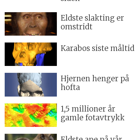
Eldste slakting er
omstridt
Karabos siste måltid
Hjernen henger på
hofta
1,5 millioner år
gamle fotavtrykk
Eldste ape på vår