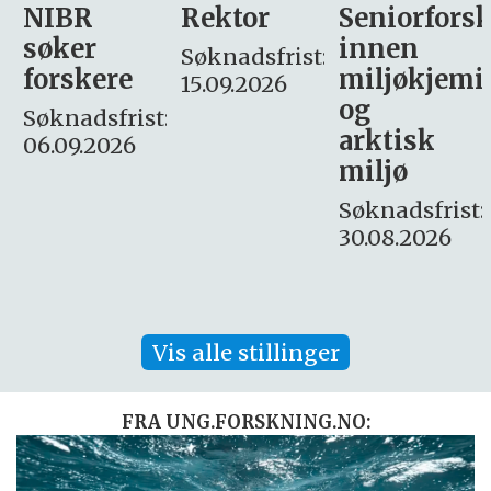
Rektor
Seniorforsker
Forskning.
innen
søker
Søknadsfrist:
miljøkjemi
nyhetsjour
15.09.2026
og
– fast
:
arktisk
Søknadsfrist:
miljø
16. august.
Søknadsfrist:
30.08.2026
Vis alle stillinger
FRA UNG.FORSKNING.NO: