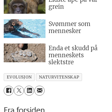
grein
Svømmer som
mennesker
Enda et skudd på
menneskets
slektstre
EVOLUSJON
NATURVITENSKAP
Fra forsiden