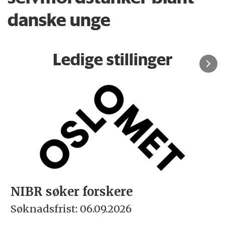
danske unge
Ledige stillinger
 søker forskere
Rekto
dsfrist: 06.09.2026
Søknads