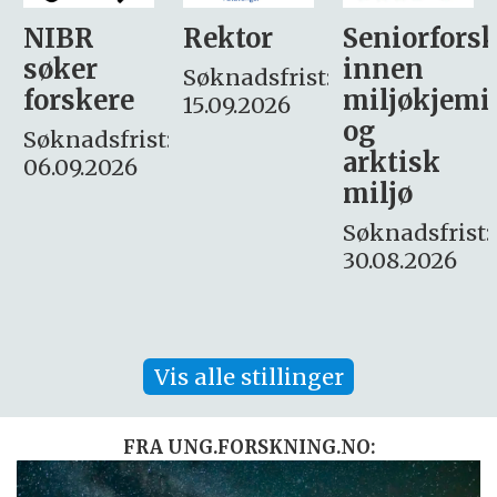
Rektor
Seniorforsker
Forskning.
innen
søker
Søknadsfrist:
miljøkjemi
nyhetsjour
15.09.2026
og
– fast
:
arktisk
Søknadsfrist:
miljø
16. august.
Søknadsfrist:
30.08.2026
Vis alle stillinger
FRA UNG.FORSKNING.NO: