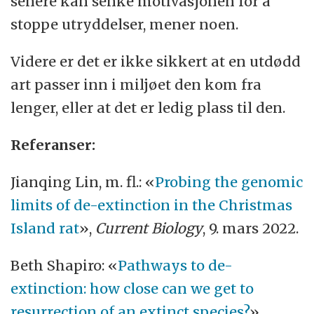
senere kan senke motivasjonen for å
stoppe utryddelser, mener noen.
Videre er det er ikke sikkert at en utdødd
art passer inn i miljøet den kom fra
lenger, eller at det er ledig plass til den.
Referanser:
Jianqing Lin, m. fl.: «
Probing the genomic
limits of de-extinction in the Christmas
Island rat
»,
Current Biology
, 9. mars 2022.
Beth Shapiro: «
Pathways to de-
extinction: how close can we get to
resurrection of an extinct species?
»,