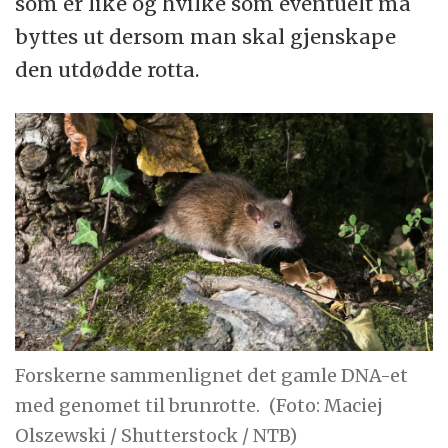
som er like og hvilke som eventuelt må
byttes ut dersom man skal gjenskape
den utdødde rotta.
Forskerne sammenlignet det gamle DNA-et
med genomet til brunrotte.
(Foto: Maciej
Olszewski / Shutterstock / NTB)