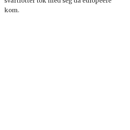
svartrotter tok med seg da europeere
kom.