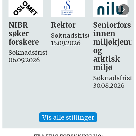
Rektor
Seniorforsker
Forskning.
innen
søker
Søknadsfrist:
miljøkjemi
nyhetsjourn
15.09.2026
og
– fast
st:
arktisk
Søknadsfrist:
miljø
16. august.
Søknadsfrist:
30.08.2026
Vis alle stillinger