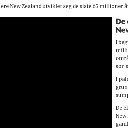
re New Zealand utviklet seg de siste 65 millioner å
De 
Ne
I be
mill
områ
sør,
I pa
grun
sump
De e
New 
gaml