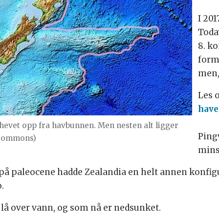
I 201
Toda
8. k
form
men, 
Les 
have
hevet opp fra havbunnen. Men nesten alt ligger
Ping
 Commons)
minst
en på paleocene hadde Zealandia en helt annen konf
.
 lå over vann, og som nå er nedsunket.