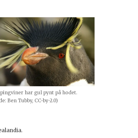
pingviner har gul pynt på hodet.
lde: Ben Tubby, CC-by-2.0)
ealandia.