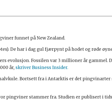
ngviner funnet på New Zealand.
tes). De har i dag gul fjærpynt på hodet og røde øyne
ers evolusjon. Fossilen var 3 millioner år gammel. De
000 år,
skriver Business Insider.
 halvkule. Bortsett fra i Antarktis er det pingvinart
r pingviner stammer fra. Studien er publisert i tids