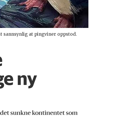
st sannsynlig at pingviner oppstod.
e
ge ny
a, det sunkne kontinentet som