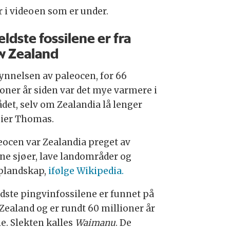
r i videoen som er under.
eldste fossilene er fra
w Zealand
gynnelsen av paleocen, for 66
ioner år siden var det mye varmere i
det, selv om Zealandia lå lenger
 sier Thomas.
leocen var Zealandia preget av
ne sjøer, lave landområder og
landskap,
ifølge Wikipedia.
ldste pingvinfossilene er funnet på
Zealand og er rundt 60 millioner år
e. Slekten kalles
Waimanu
. De