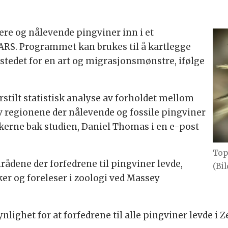
ere og nålevende pingviner inn i et
RS. Programmet kan brukes til å kartlegge
tedet for en art og migrasjonsmønstre, ifølge
rstilt statistisk analyse av forholdet mellom
av regionene der nålevende og fossile pingviner
rskerne bak studien, Daniel Thomas i en e-post
Top
mrådene der forfedrene til pingviner levde,
(Bi
er og foreleser i zoologi ved Massey
nlighet for at forfedrene til alle pingviner levde i Z