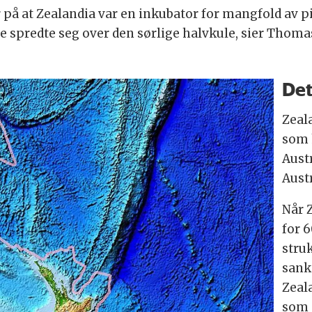
r på at Zealandia var en inkubator for mangfold av 
re spredte seg over den sørlige halvkule, sier Thom
Det
Zeal
som 
Austr
Austr
Når Z
for 6
stru
sank
Zeal
som 