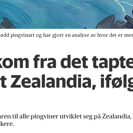
dødd pingvinart og har gjort en analyse av hvor det er me
kom fra det tapt
 Zealandia, iføl
ren til alle pingviner utviklet seg på Zealandi
skere.