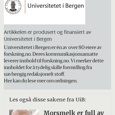
mikroplast
Polyetylen er en vanlig plasttype som
brukes mye, for eksempel i plastposer
Polyamid er en betegnelse for syntetiske
Artikkelen er produsert og finansiert av
Universitetet i Bergen
tekstilfibre, det vil si fibre fremstilt av
Universitetet i Bergen er én av over 80 eiere av
olje. Omtales ofte som nylon. Ikke så
forskning.no. Deres kommunikasjonsansatte
mye brukt som PE. I studien over er PA i
leverer innhold til forskning.no. Vi merker dette
tillegg til PE benyttet fordi PE er så
innholdet for å tydelig skille formidling fra
vanlig at rottene også kan få det i seg via
uavhengig redaksjonelt stoff.
Her kan du lese mer om ordningen.
labmiljøet.
Kilde: Store norske leksikon og Jutta Dierkes
Les også disse sakene fra UiB:
Morsmelk er full av