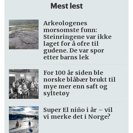
Mest lest
Arkeologenes
morsomste funn:
Steinringene var ikke
laget for å ofre til
gudene. De var spor
etter barns lek
For 100 år siden ble
norske blåbær brukt til
mye mer enn saft og
syltetøy
Super El niño i år – vil
vi merke det i Norge?