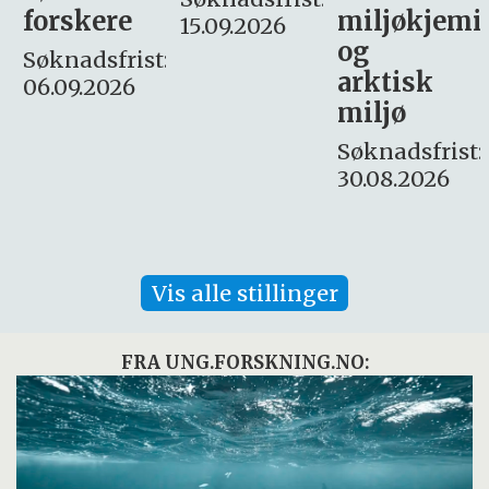
miljøkjemi
nyhetsjour
15.09.2026
og
– fast
:
arktisk
Søknadsfrist:
miljø
16. august.
Søknadsfrist:
30.08.2026
Vis alle stillinger
FRA UNG.FORSKNING.NO: