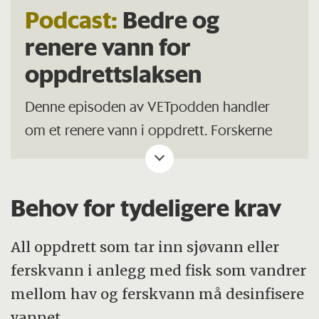
Podcast:
Bedre og
renere vann for
oppdrettslaksen
Denne episoden av VETpodden handler
om et renere vann i oppdrett. Forskerne
Sonal Patel, Hilde Sindre og Irene
Roalkvam er alle sentrale i arbeidet med å
utvikle nye løsninger. Du finner episoden
Behov for tydeligere krav
nederst i denne artikkelen.
All oppdrett som tar inn sjøvann eller
ferskvann i anlegg med fisk som vandrer
mellom hav og ferskvann må desinfisere
vannet.