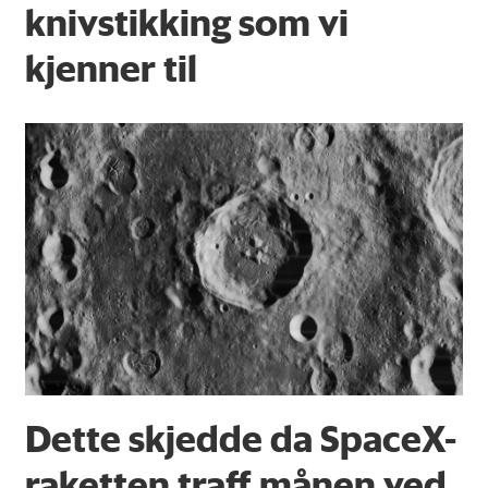
knivstikking som vi
kjenner til
Dette skjedde da SpaceX-
raketten traff månen ved