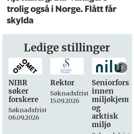
trolig også i Norge. Flått får
skylda
Ledige stillinger
Rektor
Seniorforsker
Forskning.
innen
søker
Søknadsfrist:
miljøkjemi
nyhetsjourn
15.09.2026
og
– fast
st:
arktisk
Søknadsfrist:
miljø
16. august.