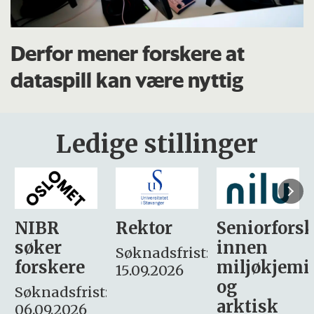
Derfor mener forskere at
dataspill kan være nyttig
Ledige stillinger
Rektor
Seniorforsker
Forskning.
innen
søker
Søknadsfrist:
miljøkjemi
nyhetsjour
15.09.2026
og
– fast
:
arktisk
Søknadsfrist: