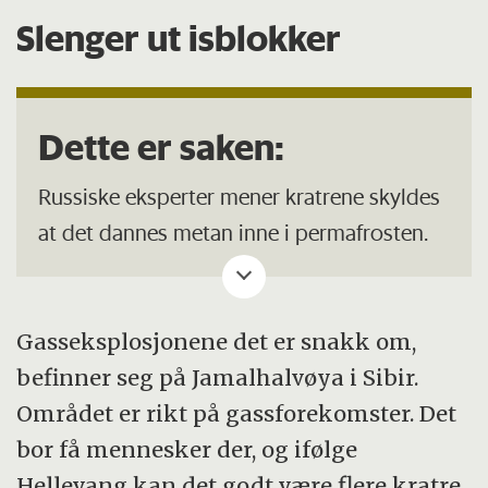
Slenger ut isblokker
Dette er saken:
Russiske eksperter mener kratrene skyldes
at det dannes metan inne i permafrosten.
Når metanet siver ut, oppstår et tomrom,
og permafrosten over kan kollapse.
Kollapsen kan frigjøre et overtrykk som
Gasseksplosjonene det er snakk om,
igjen slynger ut det som ligger over.
befinner seg på Jamalhalvøya i Sibir.
Området er rikt på gassforekomster. Det
Hellevang mener derimot at varm gass
bor få mennesker der, og ifølge
tiner opp permafrosten nedenfra. Dersom
Hellevang kan det godt være flere kratre