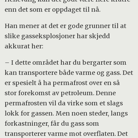
øverste del av permafrosten er svekket på
enn det som er oppdaget til nå.
grunn av varmere klima, klarer den ikke å
stå imot trykket fra gassen under. Dermed
Han mener at det er gode grunner til at
kan gassen presse seg oppover og til slutt
slike gasseksplosjoner har skjedd
eksplodere dersom permafrosten er for
akkurat her:
svak til å stå imot trykket.
– I dette området har du bergarter som
kan transportere både varme og gass. Det
er spesielt å ha permafrost over en så
stor forekomst av petroleum. Denne
permafrosten vil da virke som et slags
lokk for gassen. Men noen steder, langs
forkastninger, får du gass som
transporterer varme mot overflaten. Det