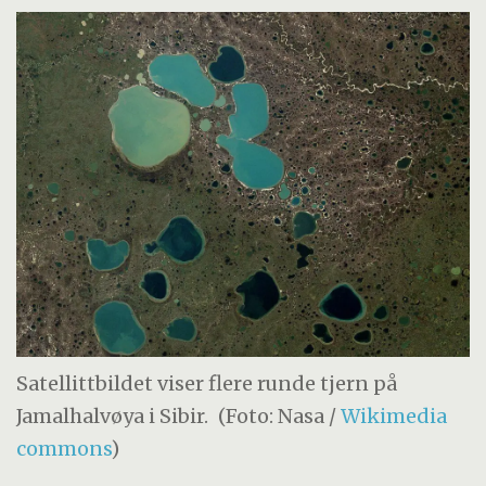
Satellittbildet viser flere runde tjern på
Jamalhalvøya i Sibir.
(Foto: Nasa /
Wikimedia
commons
)