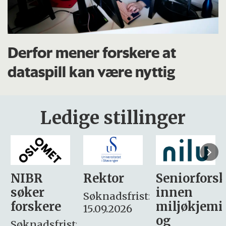
Derfor mener forskere at
dataspill kan være nyttig
Ledige stillinger
Rektor
Seniorforsker
Forskning.
innen
søker
Søknadsfrist:
miljøkjemi
nyhetsjour
15.09.2026
og
– fast
: