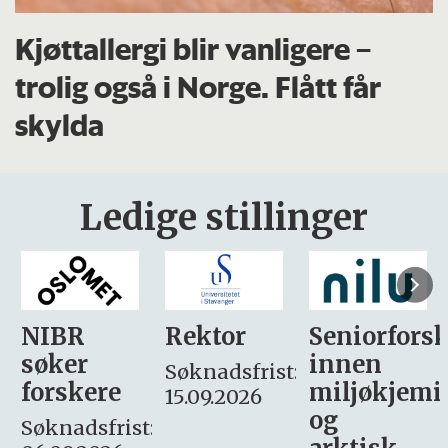
Kjøttallergi blir vanligere –
trolig også i Norge. Flått får
skylda
Ledige stillinger
Rektor
Seniorforsker
Forskning.
innen
søker
Søknadsfrist:
miljøkjemi
nyhetsjour
15.09.2026
og
– fast
: