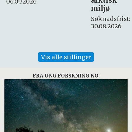
arktisk
Søknadsfrist:
miljø
16. august.
Søknadsfrist:
30.08.2026
Vis alle stillinger
FRA UNG.FORSKNING.NO: