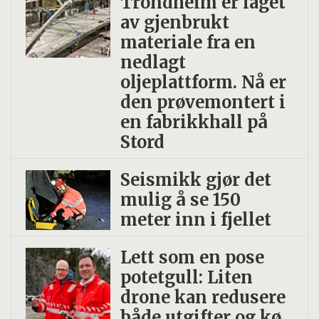
Trondheim er laget
av gjenbrukt
materiale fra en
nedlagt
oljeplattform. Nå er
den prøvemontert i
en fabrikkhall på
Stord
Seismikk gjør det
mulig å se 150
meter inn i fjellet
Lett som en pose
potetgull: Liten
drone kan redusere
både utgifter og kø