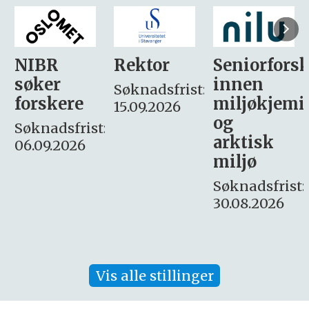
Rektor
Seniorforsker
Forskning.
innen
søker
Søknadsfrist:
miljøkjemi
nyhetsjour
15.09.2026
og
– fast
:
arktisk
Søknadsfrist:
miljø
16. august.
Søknadsfrist:
30.08.2026
Vis alle stillinger