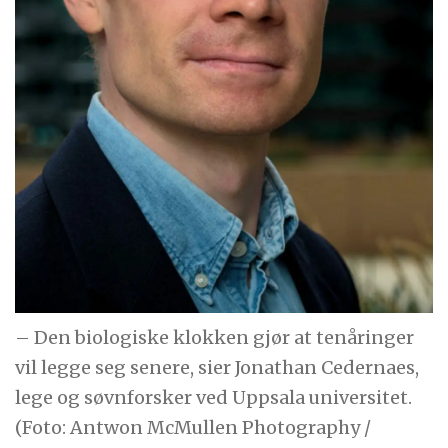
– Den biologiske klokken gjør at tenåringer
vil legge seg senere, sier Jonathan Cedernaes,
lege og søvnforsker ved Uppsala universitet.
(Foto: Antwon McMullen Photography /