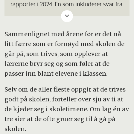
rapporter i 2024. En som inkluderer svar fra
150 000 ungdommer fra 8. klasse til og
med 3. klasse i videregående, og Ungdata
junior, som inneholder svar fra vel 64 000
Sammenlignet med årene før er det nå
barn mellom 10 og 12 år (5.–7. klasse).
litt færre som er fornøyd med skolen de
går på, som trives, som opplever at
lærerne bryr seg og som føler at de
passer inn blant elevene i klassen.
Selv om de aller fleste oppgir at de trives
godt på skolen, forteller over sju av ti at
de kjeder seg i skoletimene. Om lag én av
tre sier at de ofte gruer seg til å gå på
skolen.