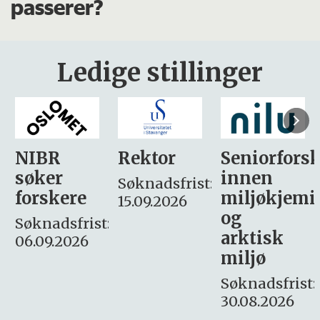
passerer?
Ledige stillinger
Rektor
Seniorforsker
Forskning.
innen
søker
Søknadsfrist:
miljøkjemi
nyhetsjour
15.09.2026
og
– fast
:
arktisk
Søknadsfrist:
miljø
16. august.
Søknadsfrist:
30.08.2026