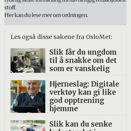
tydelig skille formidling fra uavhengig redaksjonelt
OsloMet – storbyuniversitetet. KORUS står
stoff.
for den praktiske gjennomføringen i
Her kan du lese mer om ordningen.
kommunene og oppfølging av lokale
resultater. Ungdatasekretariatet på NOVA
Les også disse sakene fra OsloMet:
koordinerer og administrerer alle
undersøkelsene.
Slik får du ungdom
til å snakke om det
På Ungdata.no finner du mer informasjon
som er vanskelig
om undersøkelsen (ungdata.no).
Der finner
Hjerneslag: Digitale
du også nasjonale resultater fra tidligere år
verktøy kan gi like
samt lokale resultater fra Ungdata og
god opptrening
Ungdata junior.
hjemme
Slik kan du senke