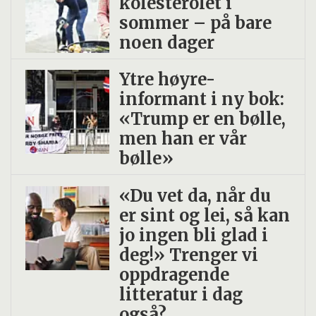
kolesterolet i
sommer – på bare
noen dager
Ytre høyre-
informant i ny bok:
«Trump er en bølle,
men han er vår
bølle»
«Du vet da, når du
er sint og lei, så kan
jo ingen bli glad i
deg!» Trenger vi
oppdragende
litteratur i dag
også?