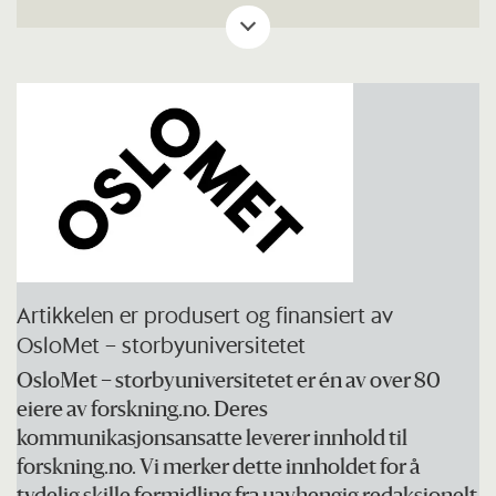
på barneskoler (5. – 7. trinn),
ungdomsskoler og videregående skoler
over hele landet.
Gjennom undersøkelsene blir barn og unge
spurt om hvordan de har det og hva de
driver med på fritiden. Undersøkelsene
gjennomføres i skoletiden og er gratis for
kommuner og fylkeskommuner.
Artikkelen er produsert og finansiert av
OsloMet – storbyuniversitetet
Ungdata og Ungdata junior er et samarbeid
OsloMet – storbyuniversitetet er én av over 80
mellom de regionale kompetansesentrene
eiere av forskning.no. Deres
på rusfeltet (KORUS) og
kommunikasjonsansatte leverer innhold til
Velferdsforskningsinstituttet NOVA ved
forskning.no. Vi merker dette innholdet for å