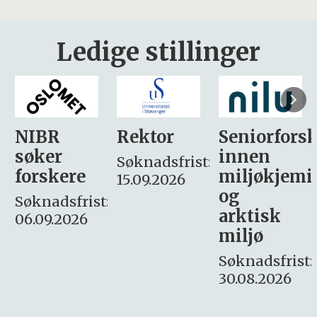
Ledige stillinger
Rektor
Seniorforsker
Forskning.
innen
søker
Søknadsfrist:
miljøkjemi
nyhetsjour
15.09.2026
og
– fast
:
arktisk
Søknadsfrist:
miljø
16. august.
Søknadsfrist:
30.08.2026