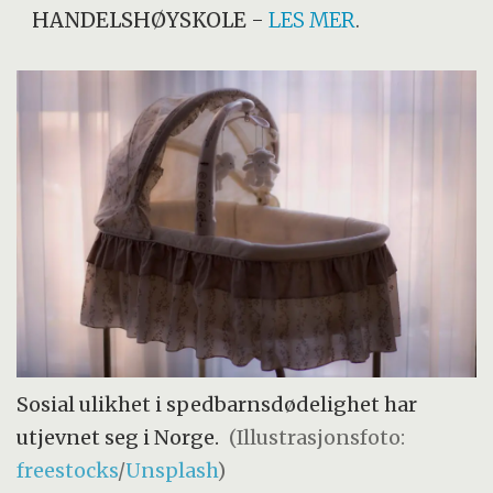
HANDELSHØYSKOLE
-
LES MER
.
Sosial ulikhet i spedbarnsdødelighet har
utjevnet seg i Norge.
(Illustrasjonsfoto:
freestocks
/
Unsplash
)