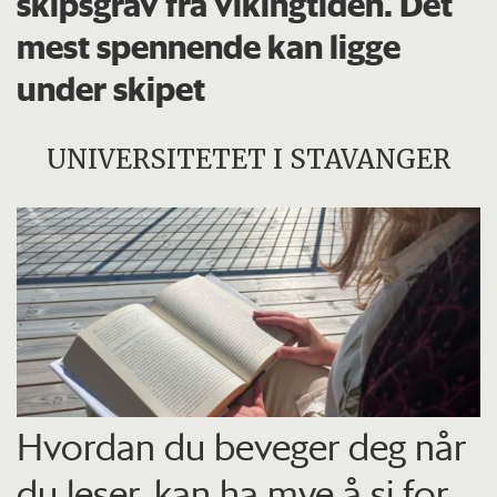
skipsgrav fra vikingtiden. Det
mest spennende kan ligge
under skipet
UNIVERSITETET I STAVANGER
Hvordan du beveger deg når
du leser, kan ha mye å si for