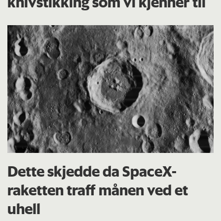
knivstikking som vi kjenner til
Dette skjedde da SpaceX-
raketten traff månen ved et
uhell