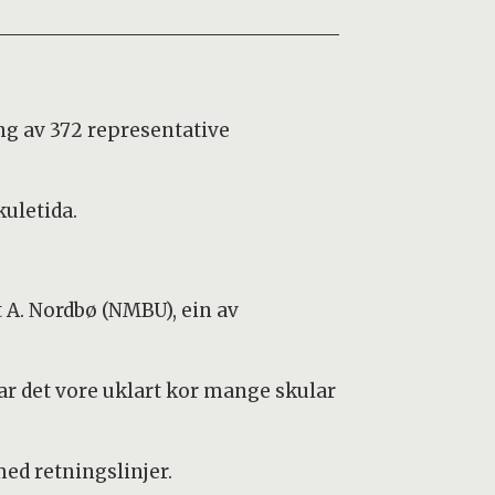
ng av 372 representative
kuletida.
 A. Nordbø (NMBU), ein av
ar det vore uklart kor mange skular
med retningslinjer.