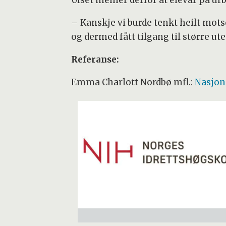
Ulset meiner derfor at elevar på ur
– Kanskje vi burde tenkt heilt motse
og dermed fått tilgang til større u
Referanse:
Emma Charlott Nordbø mfl.:
Nasjon