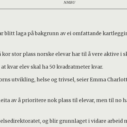
NMBU
r blitt laga på bakgrunn av ei omfattande kartleggi
å kor stor plass norske elevar har til å vere aktive i s
 kvar elev skal ha 50 kvadratmeter kvar.
rns utvikling, helse og trivsel, seier Emma Charlott
 av å prioritere nok plass til elevar, men til no h
lsedirektoratet, og blir grunnlaget i vidare arbeid 