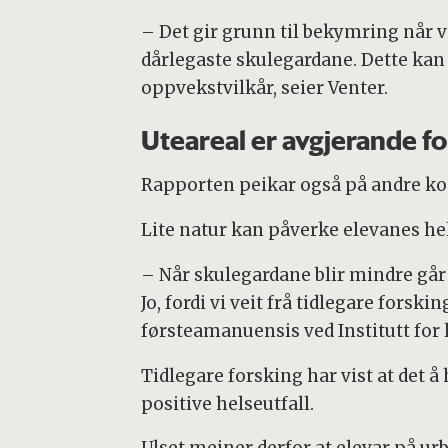
– Det gir grunn til bekymring når v
dårlegaste skulegardane. Dette kan 
oppvekstvilkår, seier Venter.
Uteareal er avgjerande fo
Rapporten peikar også på andre ko
Lite natur kan påverke elevanes hels
– Når skulegardane blir mindre går d
Jo, fordi vi veit frå tidlegare forsk
førsteamanuensis ved Institutt for 
Tidlegare forsking har vist at de
positive helseutfall.