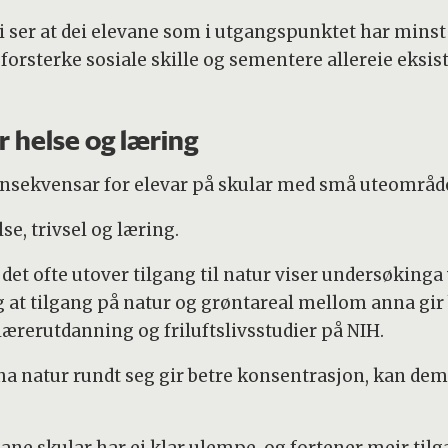
i ser at dei elevane som i utgangspunktet har minst t
forsterke sosiale skille og sementere allereie eksist
r helse og læring
nsekvensar for elevar på skular med små uteområde 
e, trivsel og læring.
et ofte utover tilgang til natur viser undersøkinga v
ing at tilgang på natur og grøntareal mellom anna gir 
lærerutdanning og friluftslivsstudier på NIH.
t å ha natur rundt seg gir betre konsentrasjon, ka