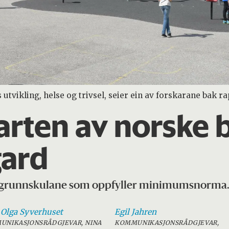
utvikling, helse og trivsel, seier ein av forskarane bak r
rten av norske b
gard
 av grunnskulane som oppfyller minimumsnorma
 Olga
Syverhuset
Egil
Jahren
NIKASJONSRÅDGJEVAR, NINA
KOMMUNIKASJONSRÅDGJEVAR,