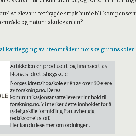
bane skular har ei klar ulempe, og fortener meir til
tt? At elevar i tettbygde strøk burde bli kompensert f
teområde og natur i skulegarden?
al kartlegging av uteområder i norske grunnskoler
.
Artikkelen er produsert og finansiert av
Norges idrettshøgskole
Norges idrettshøgskole er én av over 80 eiere
av forskning.no. Deres
kommunikasjonsansatte leverer innhold til
forskning.no. Vi merker dette innholdet for å
tydelig skille formidling fra uavhengig
redaksjonelt stoff.
Her kan du lese mer om ordningen.