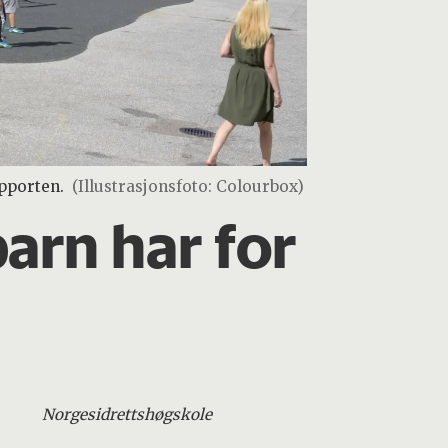
apporten.
(Illustrasjonsfoto: Colourbox)
arn har for
.
Norges
idrettshøgskole