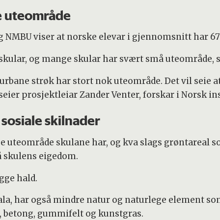
te uteområde
g NMBU viser at norske elevar i gjennomsnitt har 67
skular, og mange skular har svært små uteområde, s
urbane strøk har stort nok uteområde. Det vil seie a
 seier prosjektleiar Zander Venter, forskar i Norsk in
 sosiale skilnader
e uteområde skulane har, og kva slags grøntareal so
rå skulens eigedom.
gge hald.
la, har også mindre natur og naturlege element som 
, betong, gummifelt og kunstgras.