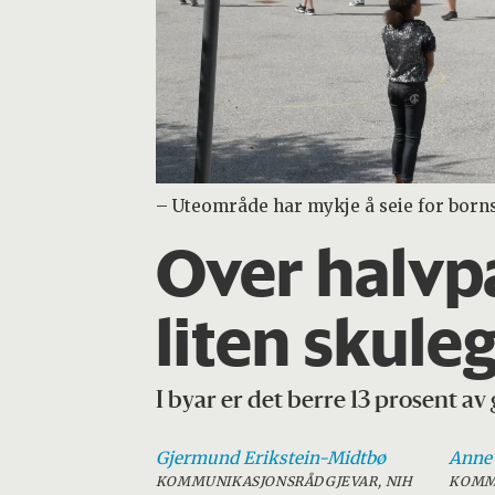
– Uteområde har mykje å seie for borns 
Over halvpa
liten skule
I byar er det berre 13 prosent
Gjermund
Erikstein-Midtbø
Anne
KOMMUNIKASJONSRÅDGJEVAR, NIH
KOMMU