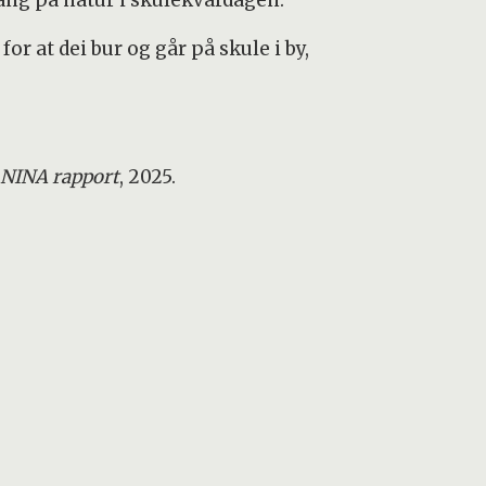
gang på natur i skulekvardagen.
or at dei bur og går på skule i by,
NINA rapport
, 2025.