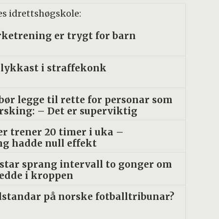
es idrettshøgskole:
rke­trening er trygt for barn
lykkast i straffekonk
ør legge til rette for personar som
orsking: – Det er superviktig
er trener 20 timer i uka –
g hadde null effekt
star sprang intervall to gonger om
jedde i kroppen
ilstandar på norske fotballtribunar?