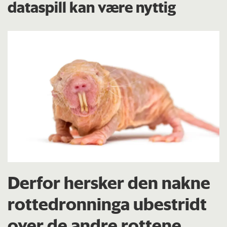
dataspill kan være nyttig
Derfor hersker den nakne
rottedronninga ubestridt
over de andre rottene