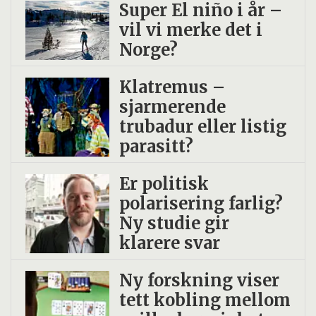
Super El niño i år –
vil vi merke det i
Norge?
Klatremus –
sjarmerende
trubadur eller listig
parasitt?
Er politisk
polarisering farlig?
Ny studie gir
klarere svar
Ny forskning viser
tett kobling mellom