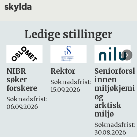
skylda
Ledige stillinger
Rektor
Seniorforsker
Forskning.
innen
søker
Søknadsfrist:
miljøkjemi
nyhetsjour
15.09.2026
og
– fast
:
arktisk
Søknadsfrist:
miljø
16. august.
Søknadsfrist:
30.08.2026