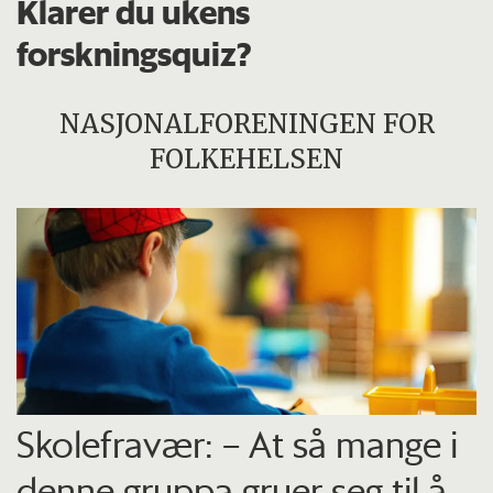
Klarer du ukens
forskningsquiz?
NASJONALFORENINGEN FOR
FOLKEHELSEN
Skolefravær: – At så mange i
denne gruppa gruer seg til å