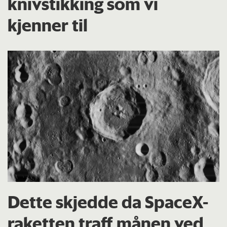
knivstikking som vi
kjenner til
Dette skjedde da SpaceX-
raketten traff månen ved