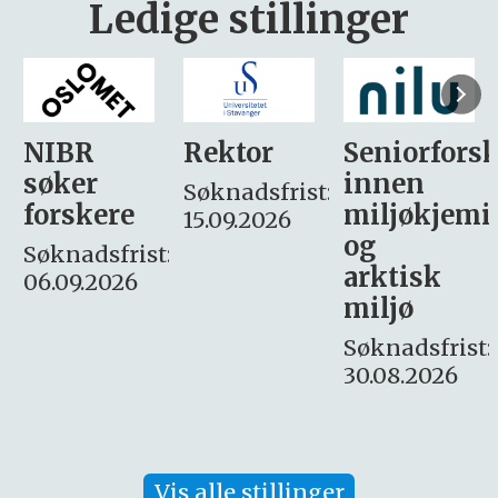
Ledige stillinger
Rektor
Seniorforsker
Forskning.
innen
søker
Søknadsfrist:
miljøkjemi
nyhetsjour
15.09.2026
og
– fast
:
arktisk
Søknadsfrist:
miljø
16. august.
Søknadsfrist:
30.08.2026
Vis alle stillinger