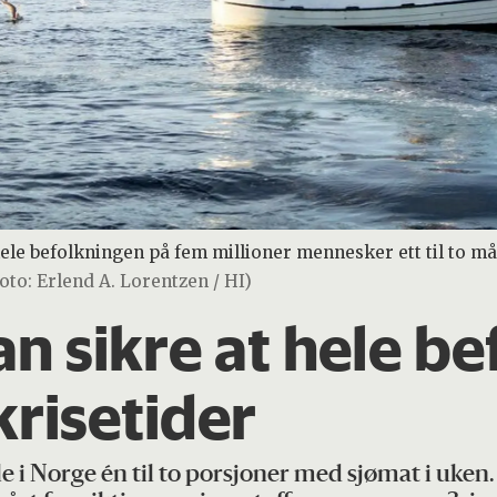
hele befolkningen på fem millioner mennesker ett til to m
oto: Erlend A. Lorentzen / HI)
an sikre at hele b
krisetider
le i Norge én til to porsjoner med sjømat i uken.