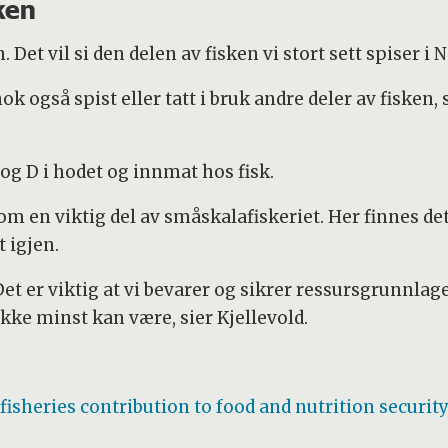
sken
 Det vil si den delen av fisken vi stort sett spiser i 
 nok også spist eller tatt i bruk andre deler av fisken
og D i hodet og innmat hos fisk.
om en viktig del av småskalafiskeriet. Her finnes d
 igjen.
 Det er viktig at vi bevarer og sikrer ressursgrunnlag
 ikke minst kan være, sier Kjellevold.
fisheries contribution to food and nutrition securi