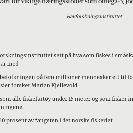
vårt for viktige næringsstoffer som omega-3, jo
Havforskningsinstituttet
forskningsinstituttet sett på hva som fiskes i småsk
rar med.
e befolkningen på fem millioner mennesker ett til t
sier forsker Marian Kjellevold.
 som alle fiskefartøy under 15 meter og som fisker i
egningene.
0 prosent av fangsten i det norske fiskeriet.