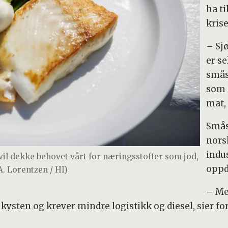
ha ti
krise
– Sj
er s
smås
som 
mat, 
Småsk
nors
indus
 vil dekke behovet vårt for næringsstoffer som jod,
oppd
A. Lorentzen / HI)
– Me
 kysten og krever mindre logistikk og diesel, sier fo