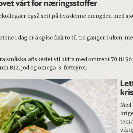
vet vårt for næringsstoffer
kollegaer også sett på hva denne mengden med sjø
e i dag er å spise fisk to til tre ganger i uken, men
fra småskalafiskeriet vil bidra med omtrent 70 til 9
min B12, jod og omega-3-fettsyrer.
Let
kri
Med 
krig
tema
vikti