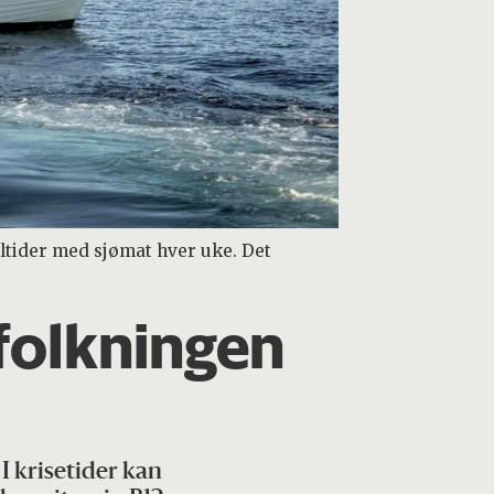
åltider med sjømat hver uke. Det
efolkningen
 I krisetider kan