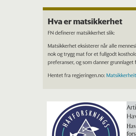
Hva er matsikkerhet
FN definerer matsikkerhet slik:
Matsikkerhet eksisterer når alle menneske
nok og trygg mat for et fullgodt kosth
preferanser, og som danner grunnlaget f
Hentet fra regjeringen.no:
Matsikkerheit
Art
Hav
Havf
for