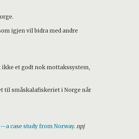
Norge.
, som igjen vil bidra med andre
et ikke et godt nok mottakssystem,
et til småskalafiskeriet i Norge når
ty—a case study from Norway
.
npj