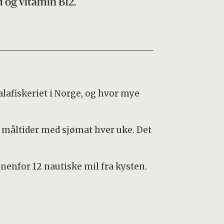
d og vitamin B12.
alafiskeriet i Norge, og hvor mye
o måltider med sjømat hver uke. Det
nnenfor 12 nautiske mil fra kysten.