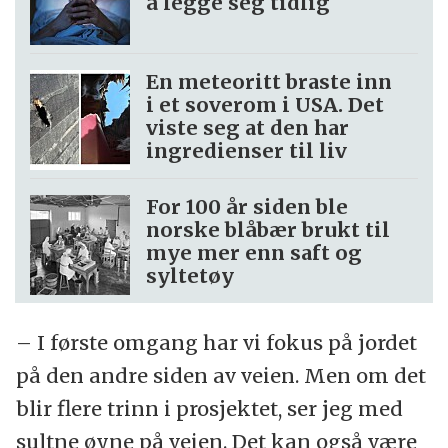
å legge seg tidlig
En meteoritt braste inn
i et soverom i USA. Det
viste seg at den har
ingredienser til liv
For 100 år siden ble
norske blåbær brukt til
mye mer enn saft og
syltetøy
– I første omgang har vi fokus på jordet
på den andre siden av veien. Men om det
blir flere trinn i prosjektet, ser jeg med
sultne øyne på veien. Det kan også være