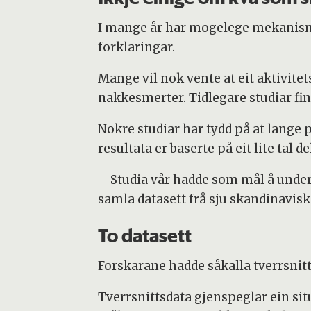
I mange år har mogelege mekanisma
forklaringar.
Mange vil nok vente at eit aktivit
nakkesmerter. Tidlegare studiar fi
Nokre studiar har tydd på at lange
resultata er baserte på eit lite tal d
– Studia vår hadde som mål å und
samla datasett frå sju skandinaviske
To datasett
Forskarane hadde såkalla tverrsnitt
Tverrsnittsdata gjenspeglar ein si