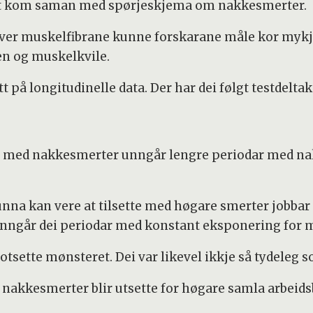
et kom saman med spørjeskjema om nakkesmerter.
over muskelfibrane kunne forskarane måle kor mykje 
en og muskelkvile.
t på longitudinelle data. Der har dei følgt testdeltak
tte med nakkesmerter unngår lengre periodar med na
nna kan vere at tilsette med høgare smerter jobbar 
unngår dei periodar med konstant eksponering for m
otsette mønsteret. Dei var likevel ikkje så tydeleg 
d nakkesmerter blir utsette for høgare samla arbeid