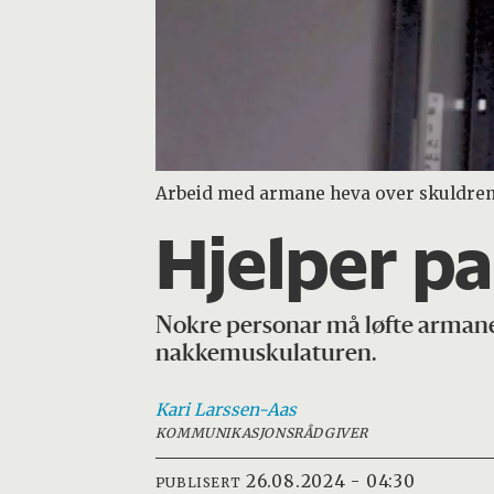
Arbeid med armane heva over skuldren
Hjelper p
Nokre personar må løfte armane 
nakkemuskulaturen.
Kari
Larssen-Aas
KOMMUNIKASJONSRÅDGIVER
26.08.2024 - 04:30
PUBLISERT