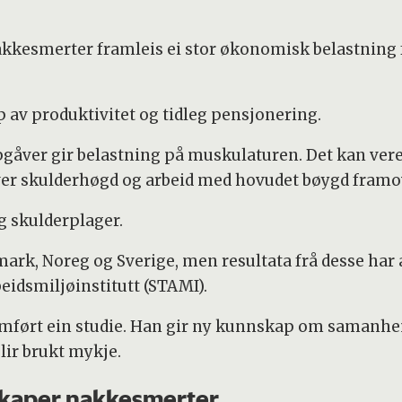
 nakkesmerter framleis ei stor økonomisk belastning
p av produktivitet og tidleg pensjonering.
gåver gir belastning på muskulaturen. Det kan vere 
er skulderhøgd og arbeid med hovudet bøygd framo
g skulderplager.
mark, Noreg og Sverige, men resultata frå desse har a
eidsmiljøinstitutt (STAMI).
omført ein studie. Han gir ny kunnskap om saman
lir brukt mykje.
 skaper nakkesmerter