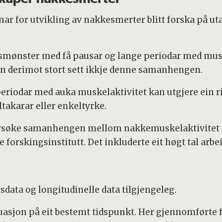
r for utvikling av nakkesmerter blitt forska på u
etsmønster med få pausar og lange periodar med mus
nn derimot stort sett ikkje denne samanhengen.
 periodar med auka muskelaktivitet kan utgjere ein 
eltakarar eller enkeltyrke.
ersøke samanhengen mellom nakkemuskelaktivitet og
 forskingsinstitutt. Det inkluderte eit høgt tal arbei
sdata og longitudinelle data tilgjengeleg.
tuasjon på eit bestemt tidspunkt. Her gjennomførte