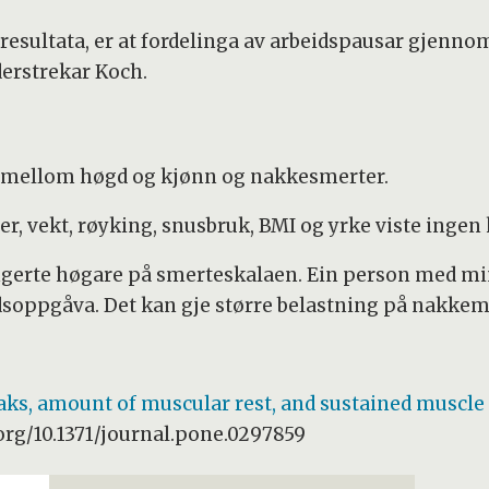
 resultata, er at fordelinga av arbeidspausar gjenno
erstrekar Koch.
r mellom høgd og kjønn og nakkesmerter.
der, vekt, røyking, snusbruk, BMI og yrke viste ing
ngerte høgare på smerteskalaen. Ein person med mi
idsoppgåva. Det kan gje større belastning på nakkem
ks, amount of muscular rest, and sustained muscle a
.org/10.1371/journal.pone.0297859