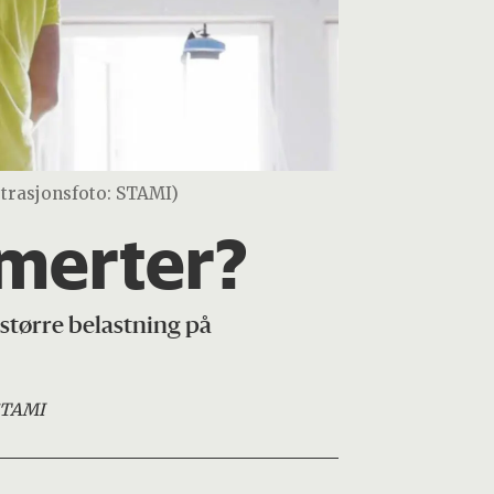
ustrasjonsfoto: STAMI)
smerter?
større belastning på
STAMI