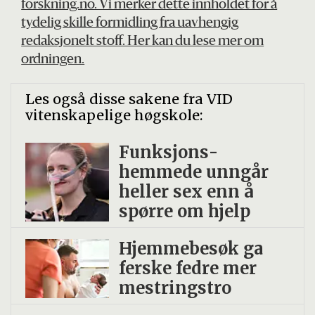
forskning.no. Vi merker dette innholdet for å
tydelig skille formidling fra uavhengig
redaksjonelt stoff. Her kan du lese mer om
ordningen.
Les også disse sakene fra VID
vitenskapelige høgskole:
Funksjons­
hemmede unngår
heller sex enn å
spørre om hjelp
Hjemmebesøk ga
ferske fedre mer
mestringstro