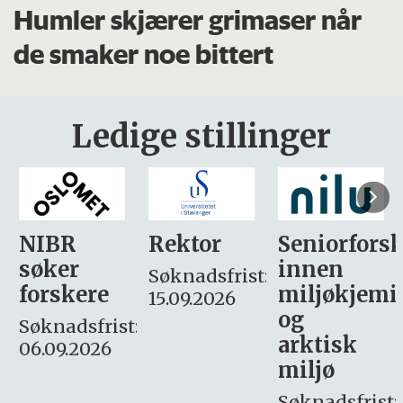
Humler skjærer grimaser når
de smaker noe bittert
Ledige stillinger
Rektor
Seniorforsker
Forskning.
innen
søker
Søknadsfrist:
miljøkjemi
nyhetsjour
15.09.2026
og
– fast
:
arktisk
Søknadsfrist:
miljø
16. august.
Søknadsfrist: