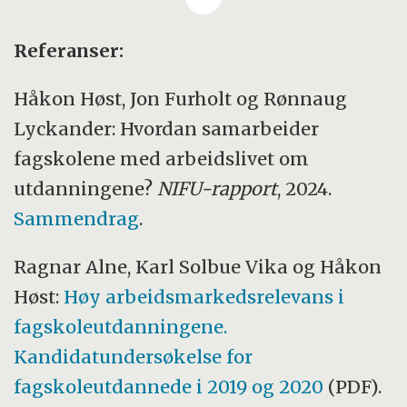
høgere yrkesfaglig utdanning 2024 torsdag
13. juni kl. 0900 på Kulturhuset i Oslo.
Referanser:
Les mer om arrangementet
Håkon Høst, Jon Furholt og Rønnaug
Lyckander: Hvordan samarbeider
fagskolene med arbeidslivet om
utdanningene?
NIFU-rapport
, 2024.
Sammendrag
.
Ragnar Alne, Karl Solbue Vika og Håkon
Høst:
Høy arbeidsmarkedsrelevans i
fagskoleutdanningene.
Kandidatundersøkelse for
fagskoleutdannede i 2019 og 2020
(PDF).