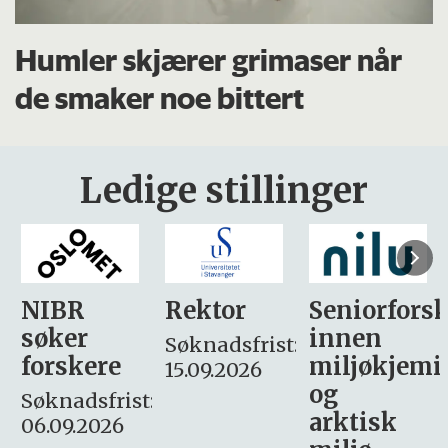
Humler skjærer grimaser når
de smaker noe bittert
Ledige stillinger
Rektor
Seniorforsker
Forskning.
innen
søker
Søknadsfrist:
miljøkjemi
nyhetsjour
15.09.2026
og
– fast
:
arktisk
Søknadsfrist: