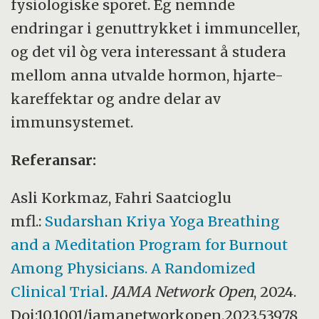
fysiologiske sporet. Eg nemnde
endringar i genuttrykket i immunceller,
og det vil òg vera interessant å studera
mellom anna utvalde hormon, hjarte-
kareffektar og andre delar av
immunsystemet.
Referansar:
Asli Korkmaz, Fahri Saatcioglu
mfl.:
Sudarshan Kriya Yoga Breathing
and a Meditation Program for Burnout
Among Physicians. A Randomized
Clinical Trial
.
JAMA Network Open
, 2024.
Doi:10.1001/jamanetworkopen.2023.53978