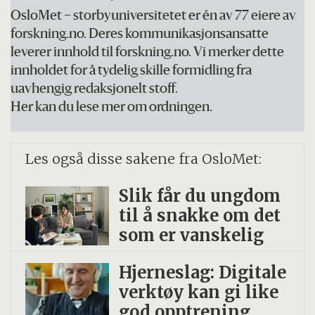
entreprenørene. Utfordringer er særlig
OsloMet – storbyuniversitetet er én av 77 eiere av
forskning.no. Deres kommunikasjonsansatte
knyttet til manglende forståelser hos
leverer innhold til forskning.no. Vi merker dette
entreprenørene av anskaffelses- og
innholdet for å tydelig skille formidling fra
tiltaksregelverkene som regulerer Navs
uavhengig redaksjonelt stoff.
Her kan du lese mer om ordningen.
rolle og muligheter i slike samarbeid.
3. Sysselsettingssamarbeid innebærer at
Les også disse sakene fra OsloMet:
den sosiale entreprenøren ansetter
Slik får du ungdom
jobbsøkere fra Nav og dermed spiller en
til å snakke om det
nøkkelrolle i inkluderingsarbeidet. Slikt
som er vanskelig
samarbeid vil kunne bidra til å gjøre
Hjerneslag: Digitale
entreprenører økonomisk uavhengige av
verktøy kan gi like
Nav. Utfordringer er at det er tidkrevende å
god opptrening