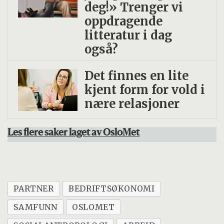
deg!» Trenger vi
varighet, og med utfordringer knyttet til å
oppdragende
hente ut og nyttiggjøre erfaringene etter at
litteratur i dag
prosjektene er avsluttet.
også?
Det finnes en lite
kjent form for vold i
nære relasjoner
Les flere saker laget av OsloMet
PARTNER
BEDRIFTSØKONOMI
SAMFUNN
OSLOMET