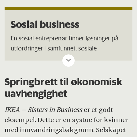
Sosial business
En sosial entreprenør finner løsninger på
utfordringer i samfunnet, sosiale
problemer, ved å bruke virkemidler fra
forretningsverden for å skape endring. Et
sosialt problem er et problem i forholdet
Springbrett til økonomisk
mellom individer og samfunn.
uavhengighet
IKEA – Sisters in Business
er et godt
eksempel. Dette er en systue for kvinner
med innvandringsbakgrunn. Selskapet