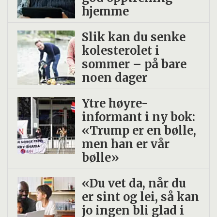
utvikle, samt risiko for at entreprenørene
hjemme
kun ansetter personer med best muligheter
for å komme i jobb (såkalt «creaming»).
Slik kan du senke
kolesterolet i
sommer – på bare
4. Utviklingssamarbeid innebærer
noen dager
samskaping med Nav og eventuelt andre
aktører knyttet til FoU-prosjekter eller
Ytre høyre-
andre innovasjonsaktiviteter. Dette er på
informant i ny bok:
«Trump er en bølle,
mange måter en ideell samarbeidsform
men han er vår
som kan lede til utvikling av tjenester som
bølle»
kan utfordre eksisterende tjenester og
arbeidsformer i Nav. Utfordringer er at
«Du vet da, når du
samarbeidsformen ofte er prosjektbasert,
er sint og lei, så kan
jo ingen bli glad i
og dermed av begrenset økonomisk