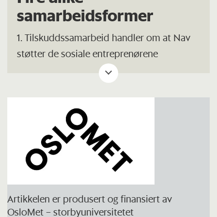
samarbeidsformer
1. Tilskuddssamarbeid handler om at Nav
støtter de sosiale entreprenørene
økonomisk, slik at de kan utvikles til å bli
økonomisk bærekraftige på sikt.
Utfordringer er blant annet at
entreprenørene savner tettere oppfølging
for å stimulere til mer læring og utvikling.
2. Leverandørsamarbeid innebærer en
bestiller-utfører-relasjon mellom Nav og
den sosiale entreprenøren. Dette gir
Artikkelen er produsert og finansiert av
OsloMet – storbyuniversitetet
økonomiske muligheter for