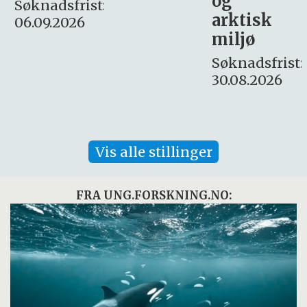
og
– fast
:
arktisk
Søknadsfrist:
miljø
16. august.
Søknadsfrist:
30.08.2026
Vis alle stillinger
FRA UNG.FORSKNING.NO: