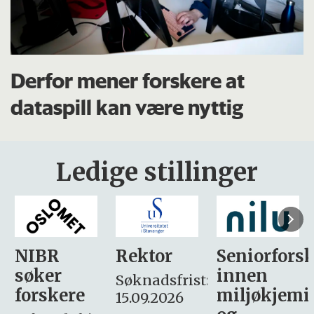
Derfor mener forskere at
dataspill kan være nyttig
Ledige stillinger
Rektor
Seniorforsker
Forskning.
innen
søker
Søknadsfrist:
miljøkjemi
nyhetsjour
15.09.2026