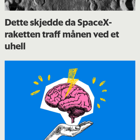
Dette skjedde da SpaceX-
raketten traff månen ved et
uhell