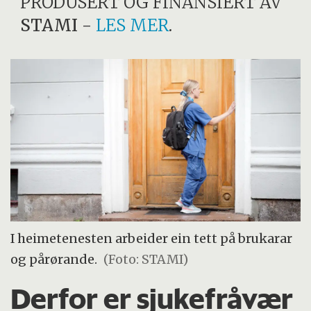
PRODUSERT OG FINANSIERT AV
STAMI
-
LES MER
.
I heimetenesten arbeider ein tett på brukarar
og pårørande.
(Foto: STAMI)
Derfor er sjukefråvær