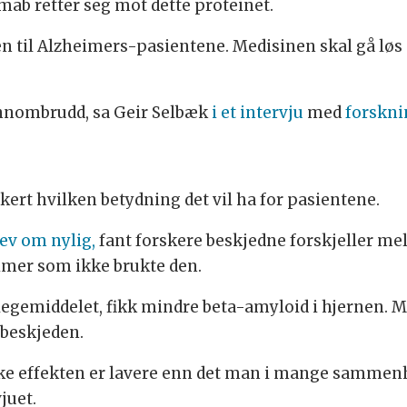
b retter seg mot dette proteinet.
n til Alzheimers-pasientene. Medisinen skal gå løs
ennombrudd, sa Geir Selbæk
i et intervju
med
forskni
kert hvilken betydning det vil ha for pasientene.
ev om nylig,
fant forskere beskjedne forskjeller m
mer som ikke brukte den.
 legemiddelet, fikk mindre beta-amyloid i hjernen. 
 beskjeden.
iske effekten er lavere enn det man i mange sammen
vjuet.