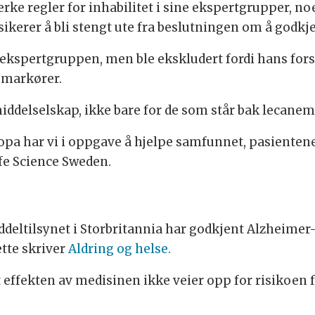
erke regler for inhabilitet i sine ekspertgrupper, 
ikerer å bli stengt ute fra beslutningen om å godkj
i ekspertgruppen, men ble ekskludert fordi hans f
omarkører.
emiddelselskap, ikke bare for de som står bak lecane
ropa har vi i oppgave å hjelpe samfunnet, pasiente
ife Science Sweden.
iddeltilsynet i Storbritannia har godkjent Alzheimer
tte skriver
Aldring og helse.
 effekten av medisinen ikke veier opp for risikoen f