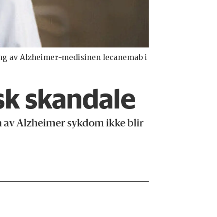
ing av Alzheimer-medisinen lecanemab i
sk skandale
n av Alzheimer sykdom ikke blir