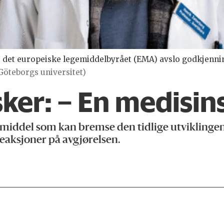
 at det europeiske legemiddelbyrået (EMA) avslo godkjenn
Göteborgs universitet)
er: – En medisin
gemiddel som kan bremse den tidlige utviklinge
reaksjoner på avgjørelsen.