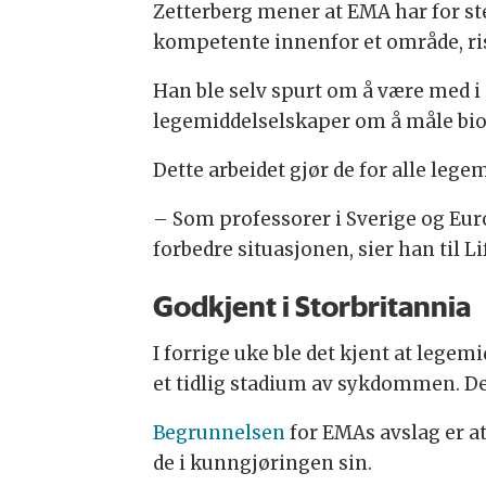
Zetterberg mener at EMA har for st
kompetente innenfor et område, ris
Han ble selv spurt om å være med 
legemiddelselskaper om å måle bi
Dette arbeidet gjør de for alle leg
– Som professorer i Sverige og Eu
forbedre situasjonen, sier han til L
Godkjent i Storbritannia
I forrige uke ble det kjent at legem
et tidlig stadium av sykdommen. De
Begrunnelsen
for EMAs avslag er at
de i kunngjøringen sin.