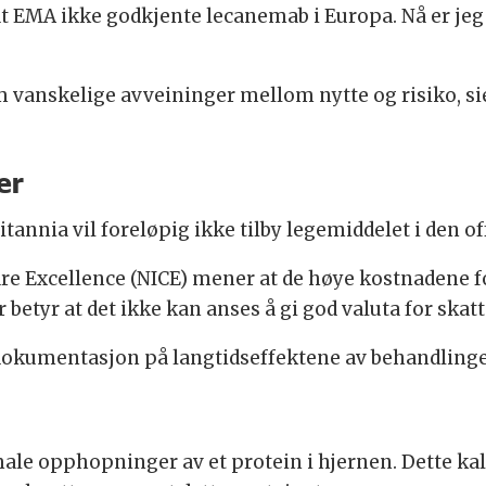
r at EMA ikke godkjente lecanemab i Europa. Nå er jeg
 om vanskelige avveininger mellom nytte og risiko, s
er
itannia vil foreløpig ikke tilby legemiddelet i den o
are Excellence (NICE) mener at de høye kostnadene f
 betyr at det ikke kan anses å gi god valuta for ska
dokumentasjon på langtidseffektene av behandling
le opphopninger av et protein i hjernen. Dette kal