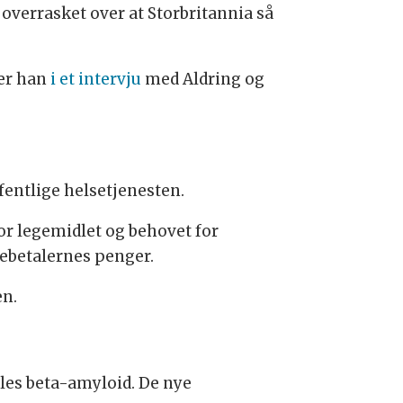
 overrasket over at Storbritannia så
ier han
i et intervju
med Aldring og
ffentlige helsetjenesten.
or legemidlet og behovet for
ttebetalernes penger.
en.
les beta-amyloid. De nye