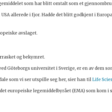
legemiddelet som har blitt omtalt som et gjennomb
i USA allerede i fjor. Hadde det blitt godkjent i Eur
opeiske avslaget.
errasket og bekymret.
d Göteborgs universitet i Sverige, er en av dem som
ale som vi ser utspille seg her, sier han til
Life Sci
ra det europeiske legemiddelbyrået (EMA) som kom i sl