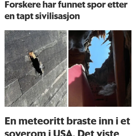
Forskere har funnet spor etter
en tapt sivilisasjon
En meteoritt braste inn i et
soverom i USA. Det viste