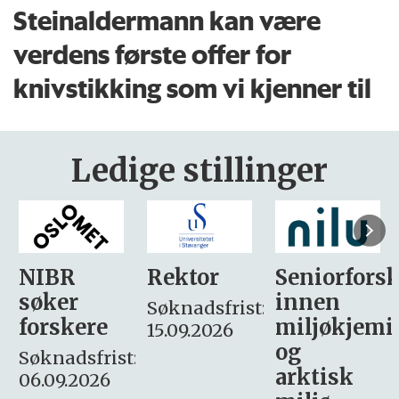
Steinaldermann kan være
verdens første offer for
knivstikking som vi kjenner til
Ledige stillinger
Rektor
Seniorforsker
Forskning.
innen
søker
Søknadsfrist:
miljøkjemi
nyhetsjour
15.09.2026
og
– fast
:
arktisk
Søknadsfrist: