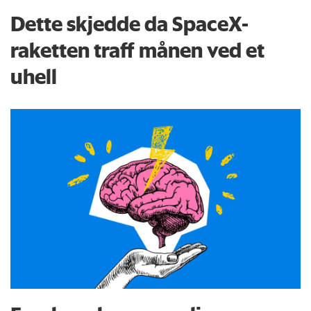
Dette skjedde da SpaceX-
raketten traff månen ved et
uhell