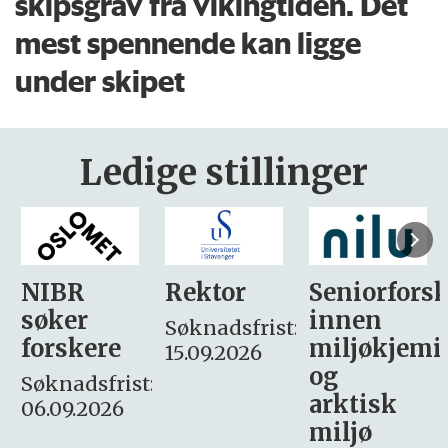
skipsgrav fra vikingtiden. Det
mest spennende kan ligge
under skipet
Ledige stillinger
Rektor
Seniorforsker
Forskning.
innen
søker
Søknadsfrist:
miljøkjemi
nyhetsjour
15.09.2026
og
– fast
:
arktisk
Søknadsfrist:
miljø
16. august.