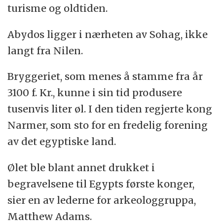
turisme og oldtiden.
Abydos ligger i nærheten av Sohag, ikke
langt fra Nilen.
Bryggeriet, som menes å stamme fra år
3100 f. Kr., kunne i sin tid produsere
tusenvis liter
øl
. I den tiden regjerte kong
Narmer, som sto for en fredelig forening
av det
egypt
iske land.
Øl
et ble blant annet drukket i
begravelsene til
Egypt
s første konger,
sier en av lederne for arkeologgruppa,
Matthew Adams.