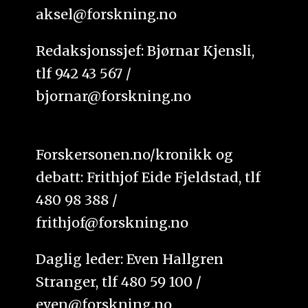
aksel@forskning.no
Redaksjonssjef: Bjørnar Kjensli,
tlf 942 43 567 /
bjornar@forskning.no
Forskersonen.no/kronikk og
debatt: Frithjof Eide Fjeldstad, tlf
480 98 388 /
frithjof@forskning.no
Daglig leder: Even Hallgren
Stranger, tlf 480 59 100 /
even@forskning.no