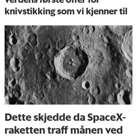
knivstikking som vi kjenner til
Dette skjedde da SpaceX-
raketten traff månen ved