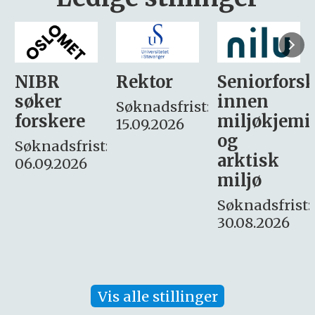
Rektor
Seniorforsker
Forskning.
innen
søker
Søknadsfrist:
miljøkjemi
nyhetsjour
15.09.2026
og
– fast
:
arktisk
Søknadsfrist:
miljø
16. august.
Søknadsfrist:
30.08.2026
Vis alle stillinger