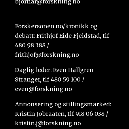
bjornar@forskning.no
Forskersonen.no/kronikk og
debatt: Frithjof Eide Fjeldstad, tlf
480 98 388 /
frithjof@forskning.no
Daglig leder: Even Hallgren
Stranger, tlf 480 59 100 /
even@forskning.no
Annonsering og stillingsmarked:
Kristin Jobraaten, tlf 918 06 038 /
kristin.j@forskning.no