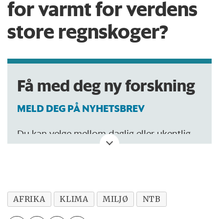
for varmt for verdens
store regnskoger?
Få med deg ny forskning
MELD DEG PÅ NYHETSBREV
Du kan velge mellom daglig eller ukentlig
oppdatering.
AFRIKA
KLIMA
MILJØ
NTB