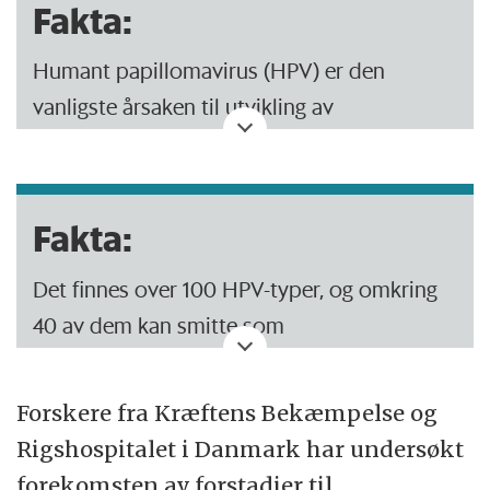
Fakta:
Humant papillomavirus (HPV) er den
vanligste årsaken til utvikling av
livmorhalskreft hos kvinner.
HPV-vaksinen Gardasil beskytter mot de fire
Fakta:
vanligste formene for HPV i Europa.
Vaksinen ble godkjent til bruk i Danmark i
Det finnes over 100 HPV-typer, og omkring
2006 og har senere kommet inn i
40 av dem kan smitte som
barnevaksinasjonsprogrammet.
kjønnssykdommer. De fleste infeksjonene er
uten symptomer og forsvinner spontant.
Det finnes andre former for HPV som
Forskere fra Kræftens Bekæmpelse og
Gardasil ikke beskytter mot.
Rigshospitalet i Danmark har undersøkt
Minst tolv HPV-typer er kreftfremkallende,
forekomsten av forstadier til