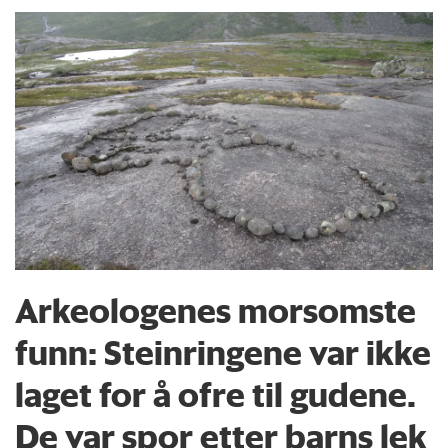
Arkeologenes morsomste
funn: Steinringene var ikke
laget for å ofre til gudene.
De var spor etter barns lek