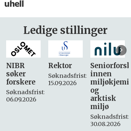
uhell
Ledige stillinger
Rektor
Seniorforsker
Forskning.
innen
søker
Søknadsfrist:
miljøkjemi
nyhetsjour
15.09.2026
og
– fast
:
arktisk
Søknadsfrist:
miljø
16. august.
Søknadsfrist:
30.08.2026