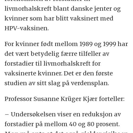
og varig infeksjon med en av disse er en
Kilde: Statens Serum Institut
livmorhalskreft blant danske jenter og
forutsetning for livmorhalskreft og visse
kvinner som har blitt vaksinert med
andre mer sjeldne kreftformer.
HPV-vaksinen.
I alt skyldes 70 prosent av alle tilfeller av
For kvinner født mellom 1989 og 1999 har
livmorhalskreft HPV type 16 eller 18.
det vært betydelig færre tilfeller av
Dessuten forårsaker HPV kjønnsvorter, som
forstadier til livmorhalskreft for
er en ufarlig, men plagsom sykdom som kan
vaksinerte kvinner. Det er den første
ramme begge kjønn. Det skyldes i ni av ti
studien av sitt slag på verdensplan.
tilfeller HPV type 6 eller 11.
Professor Susanne Krüger Kjær forteller:
HPV overføres først og fremst ved seksuell
– Undersøkelsen viser en reduksjon av
kontakt, og mesteparten av seksuelt aktive
forstadier på mellom 40 og 80 prosent.
kvinner og menn får før eller senere en HPV-