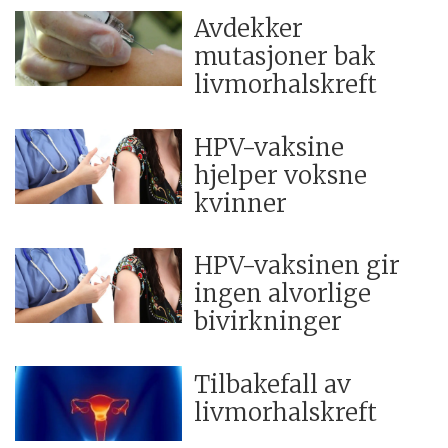
Avdekker
mutasjoner bak
livmorhalskreft
HPV-vaksine
hjelper voksne
kvinner
HPV-vaksinen gir
ingen alvorlige
bivirkninger
Tilbakefall av
livmorhalskreft