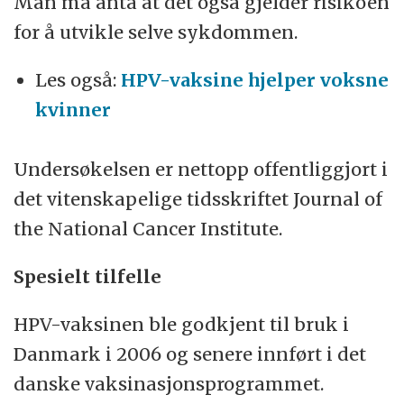
Man må anta at det også gjelder risikoen
infeksjon.
for å utvikle selve sykdommen.
Forekomsten er høyest i årene etter den
Les også:
HPV-vaksine hjelper voksne
seksuelle debuten, og det er ofte infeksjon
kvinner
med flere typer på en gang.
60–80 prosent av alle kvinner blir infisert, og
Undersøkelsen er nettopp offentliggjort i
da er risikoen for livmorhalskreft omkring en
det vitenskapelige tidsskriftet Journal of
prosent. I Danmark finnes vel 400 tilfeller av
the National Cancer Institute.
livmorhalskreft årlig. Forekomsten har falt
Spesielt tilfelle
de siste årene, blant annet takket være et
screeningprogram.
HPV-vaksinen ble godkjent til bruk i
Danmark i 2006 og senere innført i det
Kilde: Statens Serum Institut
danske vaksinasjonsprogrammet.