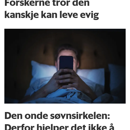
Forskerne tror den
kanskje kan leve evig
Den onde søvnsirkelen:
Derfor hjelper det ikke å