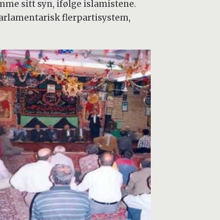
mme sitt syn, ifølge islamistene.
arlamentarisk flerpartisystem,