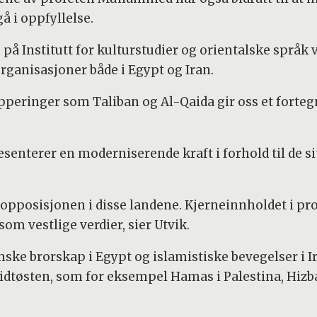
gå i oppfyllelse.
å Institutt for kulturstudier og orientalske språk ve
rganisasjoner både i Egypt og Iran.
ringer som Taliban og Al-Qaida gir oss et fortegne
senterer en moderniserende kraft i forhold til de s
te opposisjonen i disse landene. Kjerneinnholdet i 
 som vestlige verdier, sier Utvik.
mske brorskap i Egypt og islamistiske bevegelser i 
Midtøsten, som for eksempel Hamas i Palestina, Hizb