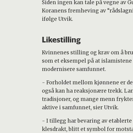
Siden ingen kan tale på vegne av Gu
Koranens fremheving av “rådslagni
ifølge Utvik.
Likestilling
Kvinnenes stilling og krav om å bruk
som et eksempel på at islamistene 
modernisere samfunnet.
- Forholdet mellom kjønnene er det
også kan ha reaksjonære trekk. Lan
tradisjoner, og mange menn frykter 
aktive i samfunnet, sier Utvik.
- I tillegg har bevaring av etabler
klesdrakt, blitt et symbol for motsta