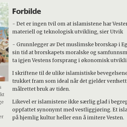
Forbilde
- Det er ingen tvil om at islamistene har Veste
materiell og teknologisk utvikling, sier Utvik
- Grunnlegger av Det muslimske brorskap i Eg
sin tid at brorskapets moralske og samfunnsme
ta igjen Vestens forsprang i økonomisk utvikli
I skriftene til de ulike islamistiske bevegelsen
trukket fram som ideal når det gjelder verdsett
s
målrettet bruk av tiden.
rkt
Likevel er islamistene ikke særlig glad i begre
ge
oppfattet synonymt med vestliggjøring. Et is
er
på hjemlig kultur heller enn å imitere Vesten.