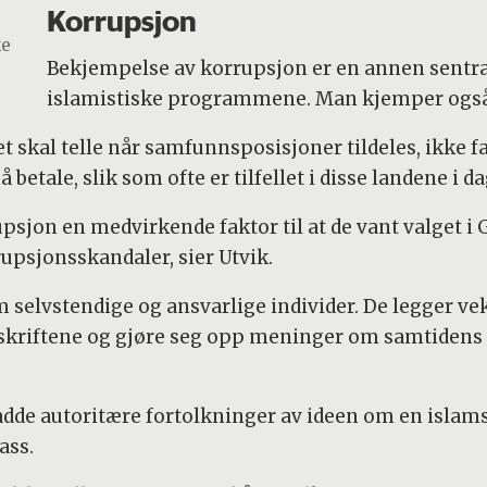
Korrupsjon
ke
Bekjempelse av korrupsjon er en annen sentral
islamistiske programmene. Man kjemper også 
et skal telle når samfunnsposisjoner tildeles, ikke 
å betale, slik som ofte er tilfellet i disse landene i da
on en medvirkende faktor til at de vant valget i Ga
rupsjonsskandaler, sier Utvik.
elvstendige og ansvarlige individer. De legger vekt 
øse skriftene og gjøre seg opp meninger om samtiden
dde autoritære fortolkninger av ideen om en islamsk
ass.