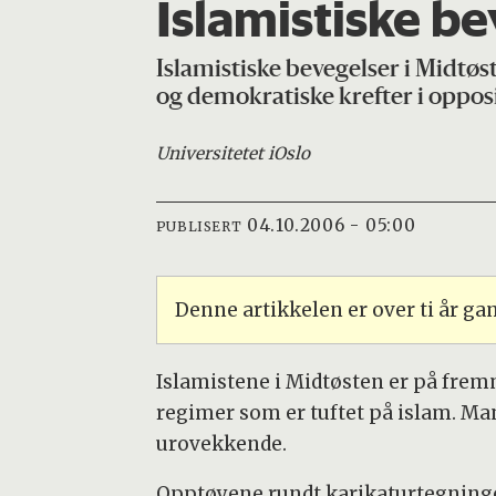
Islamistiske b
Islamistiske bevegelser i Midtøs
og demokratiske krefter i oppos
Universitetet i
Oslo
04.10.2006 - 05:00
PUBLISERT
Denne artikkelen er over ti år g
Islamistene i Midtøsten er på fremm
regimer som er tuftet på islam. Ma
urovekkende.
Opptøyene rundt karikaturtegning