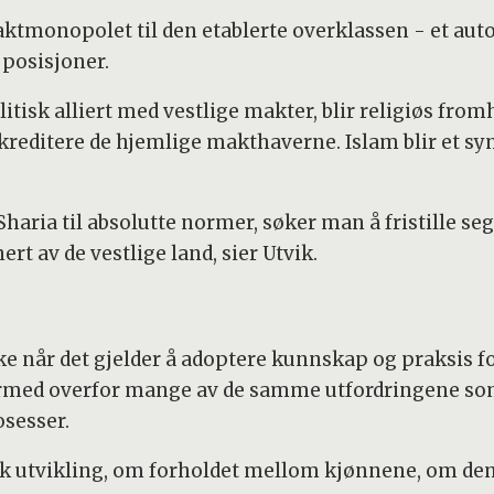
aktmonopolet til den etablerte overklassen - et aut
 posisjoner.
itisk alliert med vestlige makter, blir religiøs fro
skreditere de hjemlige makthaverne. Islam blir et sym
ria til absolutte normer, søker man å fristille seg
t av de vestlige land, sier Utvik.
 når det gjelder å adoptere kunnskap og praksis for
 dermed overfor mange av de samme utfordringene so
osesser.
k utvikling, om forholdet mellom kjønnene, om de