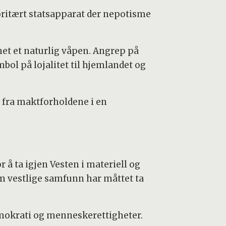
oritært statsapparat der nepotisme
mhet et naturlig våpen. Angrep på
bol på lojalitet til hjemlandet og
 fra maktforholdene i en
 å ta igjen Vesten i materiell og
m vestlige samfunn har måttet ta
mokrati og menneskerettigheter.