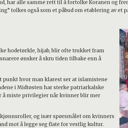
d, har alle samme rett til å fortolke Koranen og fre
ng” tolkes også som et påbud om etablering av et p
e hodetørkle, hijab, blir ofte trukket fram
snarere ønsker å skru tiden tilbake enn å
 punkt hvor man klarest ser at islamistene
dene i Midtøsten har sterke patriarkalske
å miste privilegier når kvinner blir mer
te kjønnsroller, og især spørsmålet om kvinners
nd mot å legge seg flate for vestlig kultur.