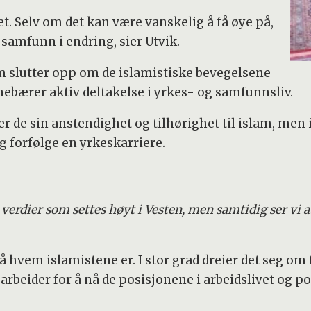
det. Selv om det kan være vanskelig å få øye på,
 samfunn i endring, sier Utvik.
m slutter opp om de islamistiske bevegelsene
nebærer aktiv deltakelse i yrkes- og samfunnsliv.
r de sin anstendighet og tilhørighet til islam, men 
g forfølge en yrkeskarriere.
verdier som settes høyt i Vesten, men samtidig ser vi 
på hvem islamistene er. I stor grad dreier det seg om
rbeider for å nå de posisjonene i arbeidslivet og po