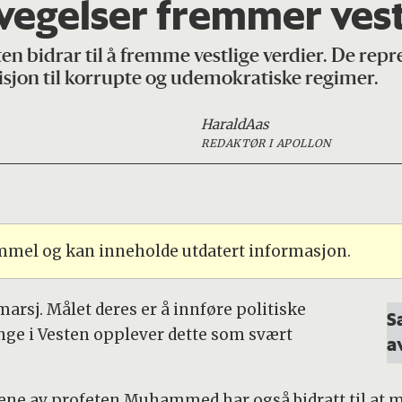
evegelser fremmer vest
ten bidrar til å fremme vestlige verdier. De re
isjon til korrupte og udemokratiske regimer.
Harald
Aas
REDAKTØR I APOLLON
ammel og kan inneholde utdatert informasjon.
arsj. Målet deres er å innføre politiske
S
nge i Vesten opplever dette som svært
a
ene av profeten Muhammed har også bidratt til at