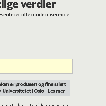
lige verdier
presenterer ofte moderniserende
aken er produsert og finansiert
v Universitetet i Oslo
- Les mer
 mange frykter at spådommene om