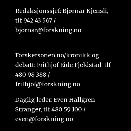
Redaksjonssjef: Bjørnar Kjensli,
tlf 942 43 567 /
bjornar@forskning.no
Forskersonen.no/kronikk og
debatt: Frithjof Eide Fjeldstad, tlf
480 98 388 /
frithjof@forskning.no
Daglig leder: Even Hallgren
Stranger, tlf 480 59 100 /
even@forskning.no