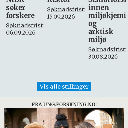
innen
søker
Søknadsfrist:
miljøkjemi
nyhetsjour
15.09.2026
og
– fast
:
arktisk
Søknadsfrist:
miljø
16. august.
Søknadsfrist:
30.08.2026
Vis alle stillinger
FRA UNG.FORSKNING.NO: