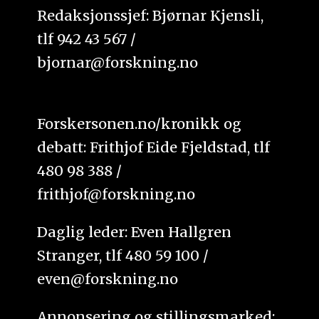
Redaksjonssjef: Bjørnar Kjensli,
tlf 942 43 567 /
bjornar@forskning.no
Forskersonen.no/kronikk og
debatt: Frithjof Eide Fjeldstad, tlf
480 98 388 /
frithjof@forskning.no
Daglig leder: Even Hallgren
Stranger, tlf 480 59 100 /
even@forskning.no
Annonsering og stillingsmarked: