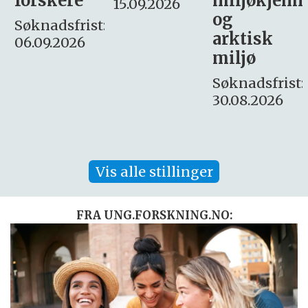
miljøkjemi
nyhetsjour
15.09.2026
og
– fast
:
arktisk
Søknadsfrist:
miljø
16. august.
Søknadsfrist:
30.08.2026
Vis alle stillinger
FRA UNG.FORSKNING.NO: