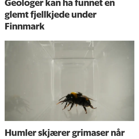
Geologer kan ha funnet en
glemt fjellkjede under
Finnmark
Humler skjærer grimaser når