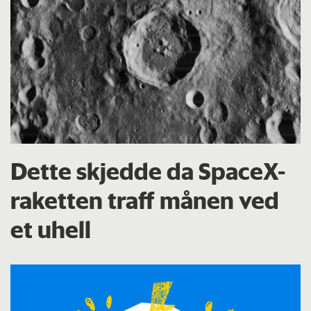
Dette skjedde da SpaceX-
raketten traff månen ved
et uhell