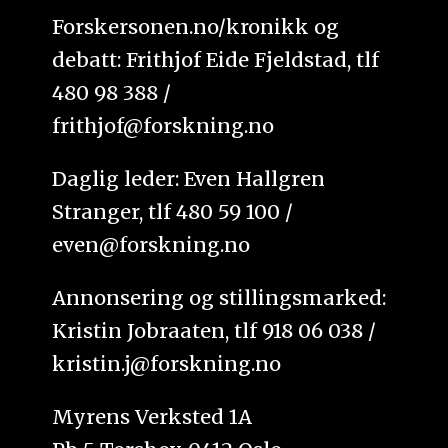
Forskersonen.no/kronikk og
debatt: Frithjof Eide Fjeldstad, tlf
480 98 388 /
frithjof@forskning.no
Daglig leder: Even Hallgren
Stranger, tlf 480 59 100 /
even@forskning.no
Annonsering og stillingsmarked:
Kristin Jobraaten, tlf 918 06 038 /
kristin.j@forskning.no
Myrens Verksted 1A