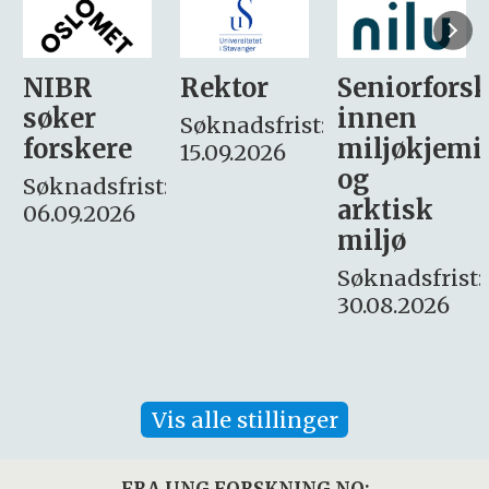
Rektor
Seniorforsker
Forskning.
innen
søker
Søknadsfrist:
miljøkjemi
nyhetsjour
15.09.2026
og
– fast
:
arktisk
Søknadsfrist:
miljø
16. august.
Søknadsfrist:
30.08.2026
Vis alle stillinger