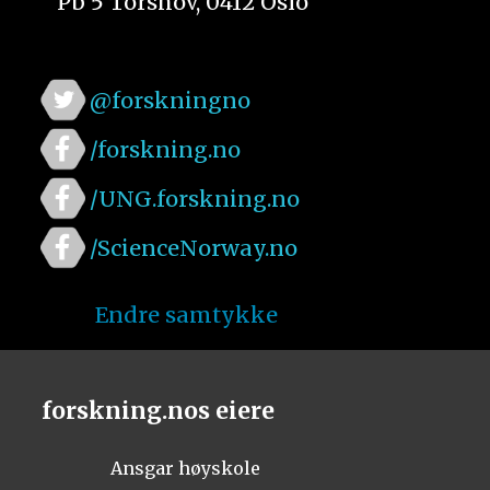
Pb 5 Torshov, 0412 Oslo
@forskningno
/forskning.no
/UNG.forskning.no
/ScienceNorway.no
Endre samtykke
forskning.nos eiere
Ansgar høyskole