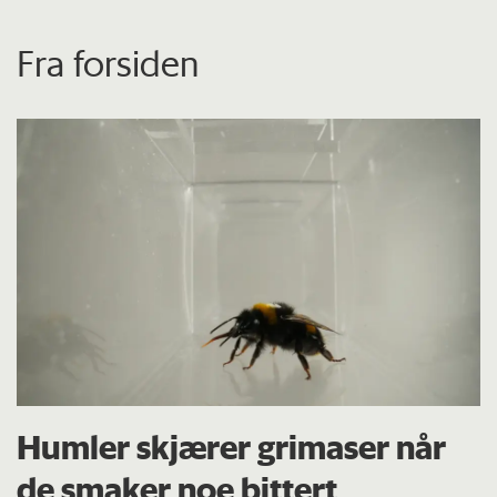
Fra forsiden
Humler skjærer grimaser når
de smaker noe bittert