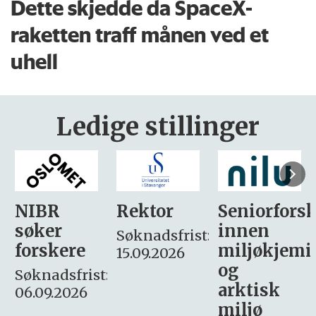
Dette skjedde da SpaceX-
raketten traff månen ved et
uhell
Ledige stillinger
Rektor
Seniorforsker
Forskning.
innen
søker
Søknadsfrist:
miljøkjemi
nyhetsjour
15.09.2026
og
– fast
:
arktisk
Søknadsfrist:
miljø
16. august.